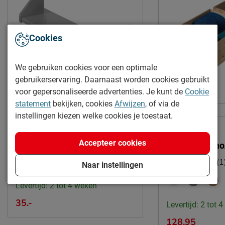
Goed om te weten
Afnemen met een vochtig
Onderhoud
Cookies
doekje
2 jaar garantie volgens CBW
Garantie
We gebruiken cookies voor een optimale
voorwaarden
gebruikerservaring. Daarnaast worden cookies gebruikt
Montage
niet inbegrepen
voor gepersonaliseerde advertenties. Je kunt de
Cookie
Bovenbed 90x200 en
statement
bekijken, cookies
Afwijzen
, of via de
Overige
Online only
Onderbed 140x200
instellingen kiezen welke cookies je toestaat.
Hangtablet Pino
Duurzaamheid
(1)
Accepteer cookies
Ladenset Pino
Duurzaam
duurzamer product
(1
Naar instellingen
Leveranciersinformatie
Levertijd: 2 tot 4 weken
Naam
Vipack NV
35.-
Meulebeeksestraat 51,
Levertijd: 2 tot 
Locatie
8710, Wielsbeke, België
128.95