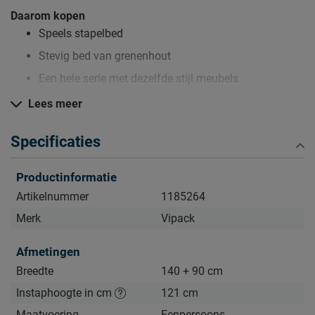
Daarom kopen
Speels stapelbed
Stevig bed van grenenhout
Een hele serie met dezelfde stijl meubels
Lees meer
Zo blijft Stapelbed Pino lang mooi (en schoon)
Specificaties
Kijk bij het kopje ‘Goed om te weten’ om alle tips & tricks te
zien.
Productinformatie
Artikelnummer
1185264
Merk
Vipack
Afmetingen
Breedte
140 + 90 cm
Instaphoogte in cm
121 cm
Maatvoering
Eenpersoons