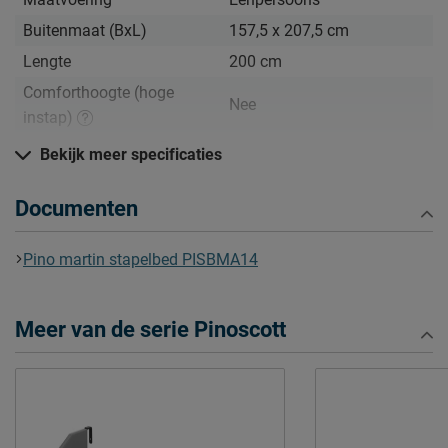
Buitenmaat (BxL)
157,5 x 207,5 cm
Lengte
200 cm
Comforthoogte (hoge
Nee
instap)
Hoogte hoofdbord
166,8 cm
Bekijk meer specificaties
Hoogte
166,8 cm
Documenten
Maximale hoogte matras
22
Kenmerken
Pino martin stapelbed PISBMA14
Elektrisch verstelbare
Niet mogelijk
bedbodem mogelijk?
Meer van de serie Pinoscott
Incl. bedbodem, excl.
Uitvoering
matras
Kleur
wit
Materiaal
grenen