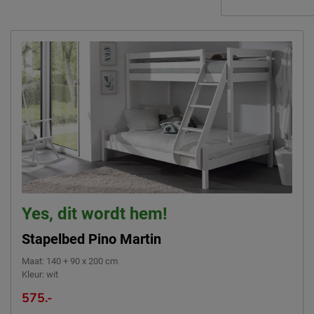
Emailadres
sales@vipack.be
Yes, dit wordt hem!
Stapelbed Pino Martin
Maat
:
140 + 90 x 200 cm
Kleur
:
wit
575.-