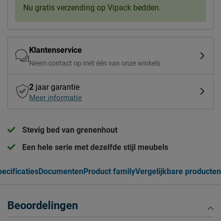
Nu gratis verzending op Vipack bedden.
Klantenservice
Neem contact op met één van onze winkels
2
jaar garantie
Meer informatie
Stevig bed van grenenhout
Een hele serie met dezelfde stijl meubels
ecificaties
Documenten
Product family
Vergelijkbare producten
Beoordelingen