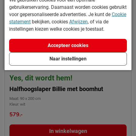
Kleur
wit
gebruikerservaring. Daarnaast worden cookies gebruikt
Materiaal
grenen
voor gepersonaliseerde advertenties. Je kunt de
Cookie
statement
bekijken, cookies
Afwijzen
, of via de
Goed om te weten
instellingen kiezen welke cookies je toestaat.
afnemen met een vochtig
Onderhoud
doekje
Accepteer cookies
2 jaar garantie volgens CBW
Garantie
Naar instellingen
voorwaarden
Montage
niet inbegrepen
Yes, dit wordt hem!
Te gebruiken vanaf
6
leeftijd
Halfhoogslaper Billie met boomhut
Maat
:
90 x 200 cm
Duurzaamheid
Kleur
:
wit
Duurzaam
duurzamer product
579.-
Leveranciersinformatie
In winkelwagen
Naam
Beddenreus B.V.