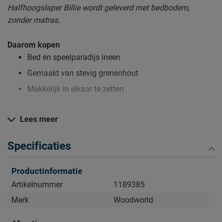
Halfhoogslaper Billie wordt geleverd met bedbodem,
zonder matras.
Daarom kopen
Bed én speelparadijs ineen
Gemaakt van stevig grenenhout
Makkelijk in elkaar te zetten
Lees meer
Zo blijft Halfhoogslaper Billie lang mooi (en schoon)
Kijk bij het kopje ‘Goed om te weten’ om alle tips & tricks te
Specificaties
zien.
Productinformatie
Artikelnummer
1189385
Merk
Woodworld