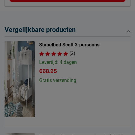
Postbus 716, 5400 AS,
Locatie
Uden, Nederland
Emailadres
info@beddenreus.nl
Vergelijkbare producten
Stapelbed Scott 3-persoons
(2)
Levertijd: 4 dagen
668.95
Gratis verzending