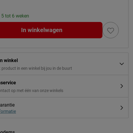
: 5 tot 6 weken
In winkelwagen
in winkel
t product in een winkel bij jou in de buurt
nservice
ntact op met één van onze winkels
arantie
formatie
bodems