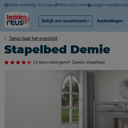
Slaap voordelig! Al 25 jaar
Altijd snel in huis
Laagst mogelijke prij
Bekijk ons assortiment
Aanbiedingen
Terug naar het overzicht
Stapelbed Demie
24
beoordelingen
Speels stapelbed