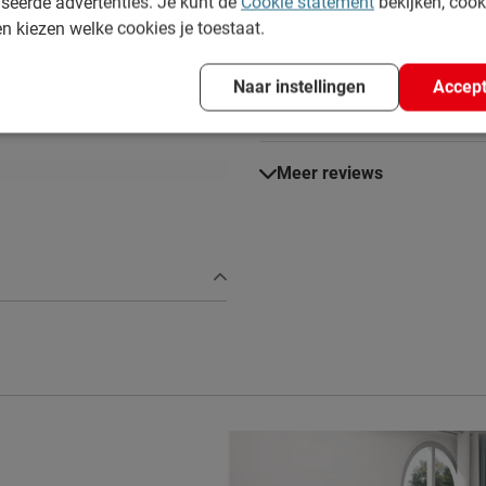
seerde advertenties. Je kunt de
Cookie statement
bekijken, coo
echter heel goed. Ik werd geb
en kiezen welke cookies je toestaat.
inladen. Er is goed gecommun
een nieuw bed worden besteld 
Naar instellingen
Accept
gezin besloten het bed te hou
Meer reviews
 excl. matras