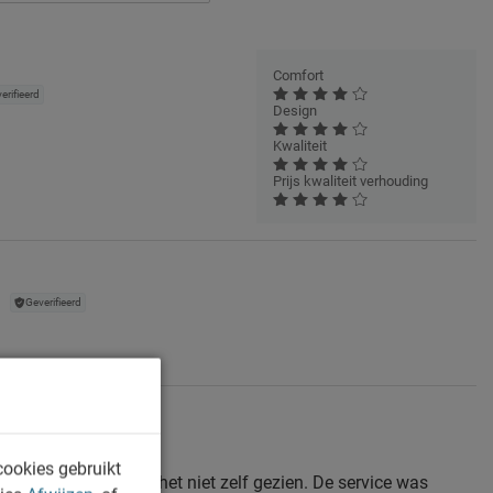
Comfort
erifieerd
Design
Kwaliteit
Prijs kwaliteit verhouding
Geverifieerd
fieerd
cookies gebruikt
zin besteld dus heb het niet zelf gezien. De service was