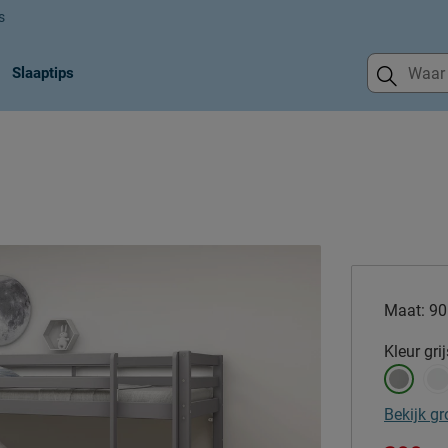
s
Slaaptips
Maat:
90
Kleur
grij
Bekijk gr