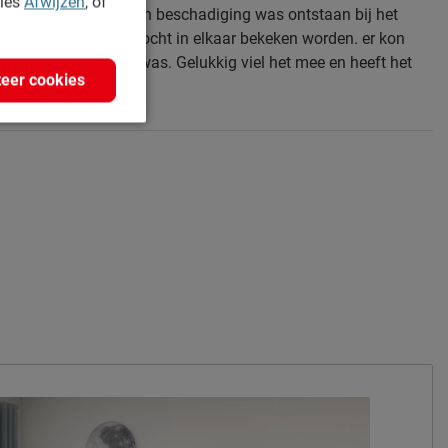
kies
Afwijzen
, of
eld dat er mogelijk een beschadiging was ontstaan bij het
iceerd en het bed mocht in elkaar bekeken worden. er kon
indien het niet oke was. Gelukkig viel het mee en heeft het
eer cookies
den.