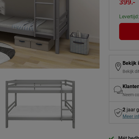
399.-
Levertijd
Bekijk 
Bekijk di
Klante
Neem co
2
jaar g
Meer in
Mét bed