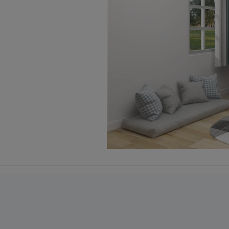
n vochtig doekje
e volgens CBW voorwaarden
uct
.
400 AS, Uden, Nederland
s.nl