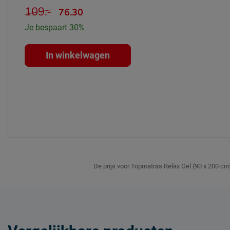
Anti huisstofmijt
Nee
109.-
76.30
Materiaal
Je bespaart 30%
Materiaal tijk
100% polyesthe
In winkelwagen
Onderhoud
Wasinstructies
tijk wasbaar tot
Drooginstructies
niet drogen in d
Goed om te weten
3 jaar garantie
Garantie
voorwaarden
De prijs voor Topmatras Relax Gel (90 x 200 cm
Leveranciersinformatie
Naam
Beddenreus B.V
Locatie
Postbus 716, 5
Emailadres
info@beddenreu