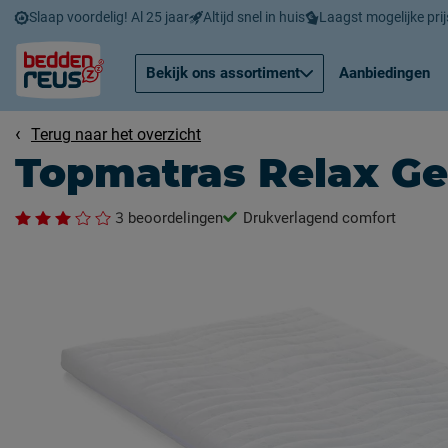
Slaap voordelig! Al 25 jaar
Altijd snel in huis
Laagst mogelijke prij
Bekijk ons assortiment
Aanbiedingen
Terug naar het overzicht
Topmatras Relax Ge
3
beoordelingen
Drukverlagend comfort