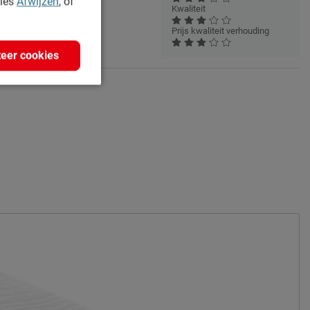
kies
Afwijzen
, of
Kwaliteit
el wat koud aan
Prijs kwaliteit verhouding
eer cookies