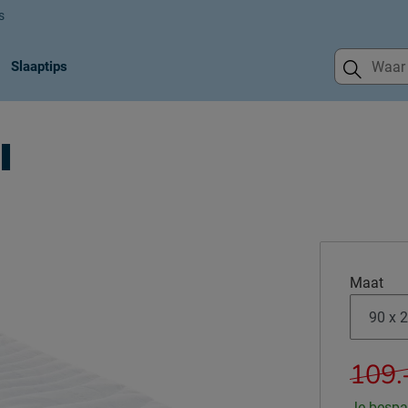
s
Slaaptips
l
Maat
109.
Je bespa