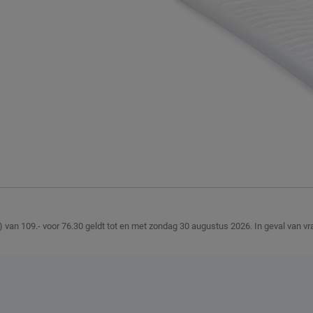
r
 30°C (zie instructie waslabel)
e droger
 volgens Beddenreus
) van 109.- voor 76.30 geldt tot en met zondag 30 augustus 2026.
In geval van v
.
400 AS, Uden, Nederland
s.nl