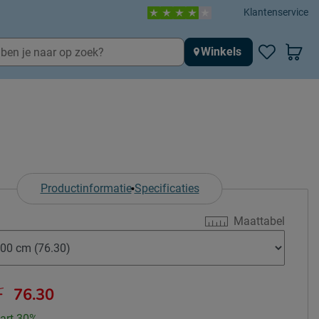
Klantenservice
Winkels
Productinformatie
Specificaties
Maattabel
-
76.30
art 30%