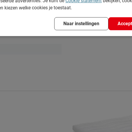
seerde advertenties. Je kunt de
Cookie statement
bekijken, coo
en kiezen welke cookies je toestaat.
Ligt oké voelt in het begin w
Naar instellingen
Accept
mte af