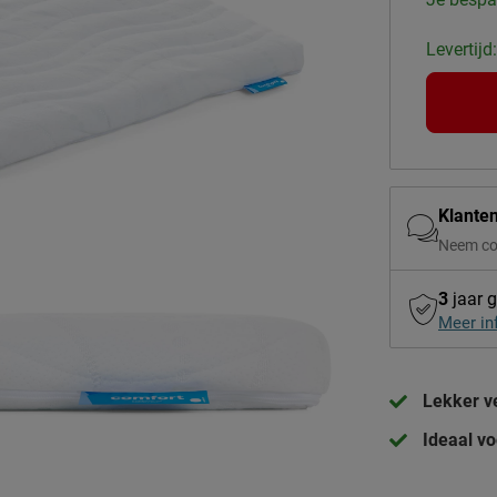
Levertijd
Klante
Neem co
3
jaar g
Meer in
Lekker v
Ideaal v