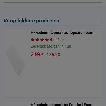
Beddenreus voorwaarden
Leveranciersinformatie
Vergelijkbare producten
Naam
Beddenreus B.V.
Postbus 716, 5400 AS,
Locatie
HR-schuim topmatras Topcare Foam
Uden, Nederland
(106)
Emailadres
info@beddenreus.nl
Levertijd: Morgen in huis
219.-
175.20
HR-schuim topmatras Comfort Foam