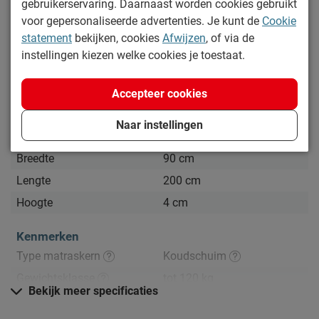
Specificaties
gebruikerservaring. Daarnaast worden cookies gebruikt
voor gepersonaliseerde advertenties. Je kunt de
Cookie
statement
bekijken, cookies
Afwijzen
, of via de
Productinformatie
instellingen kiezen welke cookies je toestaat.
Artikelnummer
1222921
Merk
Beddenreus Comfort
Accepteer cookies
Afmetingen
Naar instellingen
Maatvoering
Eenpersoons
Breedte
90 cm
Lengte
200 cm
Hoogte
4 cm
Kenmerken
Type matraskern
Koudschuim
Gewichtsklasse
tot 120 kg
Bekijk meer specificaties
Tijk afritsbaar
Ja