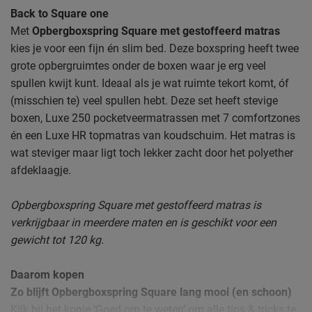
Back to Square one
Met
Opbergboxspring Square met gestoffeerd matras
kies je voor een fijn én slim bed. Deze boxspring heeft twee
grote opbergruimtes onder de boxen waar je erg veel
spullen kwijt kunt. Ideaal als je wat ruimte tekort komt, óf
(misschien te) veel spullen hebt. Deze set heeft stevige
boxen, Luxe 250 pocketveermatrassen met 7 comfortzones
én een Luxe HR topmatras van koudschuim. Het matras is
wat steviger maar ligt toch lekker zacht door het polyether
afdeklaagje.
Opbergboxspring Square met gestoffeerd matras is
verkrijgbaar in meerdere maten en is geschikt voor een
gewicht tot 120 kg.
Daarom kopen
Zo blijft Opbergboxspring Square lang mooi (en schoon)
Kijk bij het kopje ‘Goed om te weten’ om alle tips & tricks te