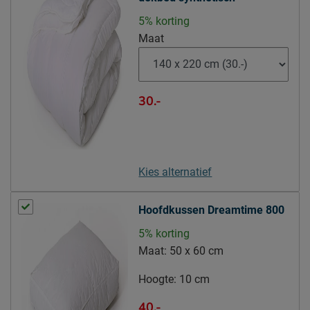
5% korting
Poten
Maat
Modelnaam poten
Conico
Materiaal poten
rvs
Kleur poten
rvs
30.-
Goed om te weten
10 jaar garantie volgens
Garantie
Beddenreus voorwaarden
Kies alternatief
stofzuigen met een
Onderhoud
meubelmondstuk
Hoofdkussen Dreamtime 800
Leveranciersinformatie
5% korting
Naam
Beddenreus B.V.
Maat:
50 x 60 cm
Postbus 716, 5400 AS,
Locatie
Hoogte:
10 cm
Uden, Nederland
Emailadres
info@beddenreus.nl
40.-