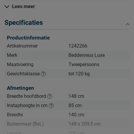
zien.
Lees meer
Zelf samenstellen? Dat kan gewoon in de winkel!
Specificaties
Liever een andere box, matras of pootjes? In onze winkels
stel je deze boxspring helemaal naar jouw smaak samen.
Productinformatie
We helpen je graag om jouw ideale boxspring samen te
Artikelnummer
1242266
stellen — precies zoals jij het wilt.
Merk
Beddenreus Luxe
Maatvoering
Tweepersoons
Gewichtsklasse
tot 120 kg
Afmetingen
Breedte hoofdbord
148 cm
Instaphoogte in cm
85 cm
Breedte
140 cm
Buitenmaat (BxL)
148 x 209,5 cm
Lengte
200 cm