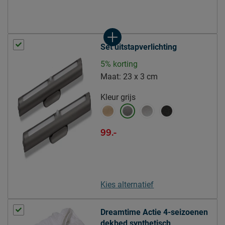
Modelnaam matras
Luxe 250
Opbouw matraskern
pocketveer
Type comfortlaag
polyether SG25
Set uitstapverlichting
Aantal veren per m2
262
matrassen
5% korting
Aantal slagen veer
Maat:
23 x 3 cm
5.5
matrassen
Kleur
grijs
Comfortzones -
7 zones
Matrassen (value)
99.-
Hardheid Matrassen
stevig
Topper
Modelnaam topper
Luxe HR
Kies alternatief
Kern topper
HR-schuim
Materiaal tijk topper
polyester
Dreamtime Actie 4-seizoenen
Tijk topper afritsbaar
Ja
dekbed synthetisch