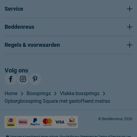
Service
Beddenreus
Regels & voorwaarden
Volg ons
Home
Boxsprings
Vlakke boxsprings
Opbergboxspring Square met gestoffeerd matras
© Beddenreus 2026
Deze site is beschermd tegen robots. Google
Privacy Statement
en
Terms of Service
zijn van