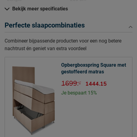
Hoogte hoofdbord
Bekijk meer specificaties
114.5 cm
Diepte Hoofdbord
9.5 cm
Perfecte slaapcombinaties
Poothoogte
12 cm
Combineer bijpassende producten voor een nog betere
Specificaties boxspring
nachtrust én geniet van extra voordeel
Kleur
floyd beige
Stofgroep
Floyd
Opbergboxspring Square met
Uitvoering
Vlak met opbergruimte
gestoffeerd matras
Materiaal
polyester
1699.-
1444.15
Afdeklaag dikte
1.8
Je bespaart 15%
Aantal slagen per veer
4
Aantal veren per m2
154
(circa)
Matras(sen)