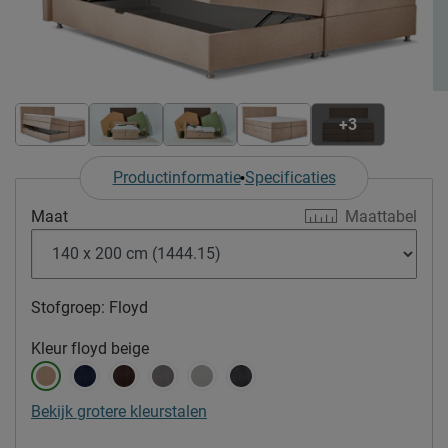
+3
Productinformatie
Specificaties
Maat
Maattabel
Stofgroep:
Floyd
Kleur
floyd beige
Bekijk grotere kleurstalen