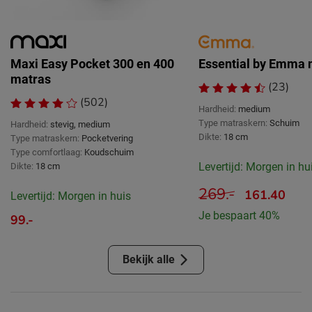
Maxi Easy Pocket 300 en 400
Essential by Emma 
matras
(23)
(502)
Hardheid:
medium
Type matraskern:
Schuim
Hardheid:
stevig, medium
Dikte:
18 cm
Type matraskern:
Pocketvering
Type comfortlaag:
Koudschuim
Levertijd: Morgen in hu
Dikte:
18 cm
269.-
161.40
Levertijd: Morgen in huis
Je bespaart 40%
99.-
Bekijk alle