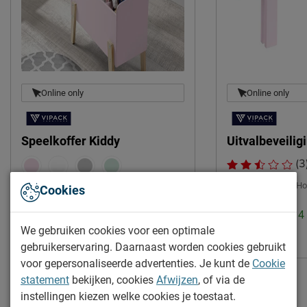
2 jaar garantie volgens CBW
Garantie
voorwaarden
Duurzaamheid
Duurzaam
duurzamer product
Online only
Online only
Leveranciersinformatie
Naam
Vipack NV
Speelkoffer Kiddy
Uitvalbeveilig
Meulebeeksestraat 51,
(3
Locatie
8710, Wielsbeke, België
Breedte:
90 cm
|
Ho
Cookies
Emailadres
sales@vipack.be
Levertijd: 2 tot 4 weken
Levertijd: 2 tot 
85.-
We gebruiken cookies voor een optimale
30.-
gebruikerservaring. Daarnaast worden cookies gebruikt
voor gepersonaliseerde advertenties. Je kunt de
Cookie
statement
bekijken, cookies
Afwijzen
, of via de
instellingen kiezen welke cookies je toestaat.