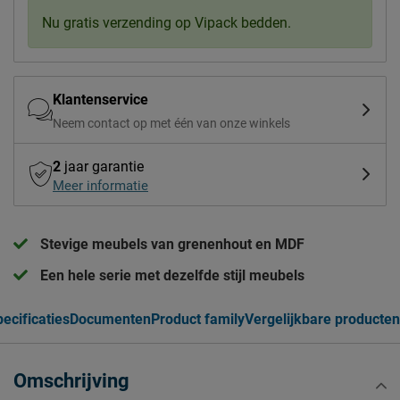
Nu gratis verzending op Vipack bedden.
Klantenservice
Neem contact op met één van onze winkels
2
jaar garantie
Meer informatie
Stevige meubels van grenenhout en MDF
Een hele serie met dezelfde stijl meubels
ecificaties
Documenten
Product family
Vergelijkbare producten
Omschrijving