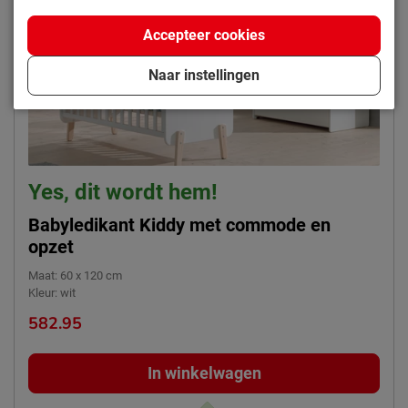
Accepteer cookies
Naar instellingen
Yes, dit wordt hem!
Babyledikant Kiddy met commode en
opzet
Maat
:
60 x 120 cm
Kleur
:
wit
582.95
In winkelwagen