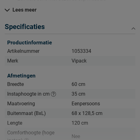
Lees meer
Zo blijven de Kiddy meubels lang mooi (en schoon)
Specificaties
Kijk bij het kopje ‘Goed om te weten’ om alle tips & tricks te
zien.
Productinformatie
Artikelnummer
1053334
Merk
Vipack
Afmetingen
Breedte
60 cm
Instaphoogte in cm
35 cm
Maatvoering
Eenpersoons
Buitenmaat (BxL)
68 x 128,5 cm
Lengte
120 cm
Comforthoogte (hoge
Nee