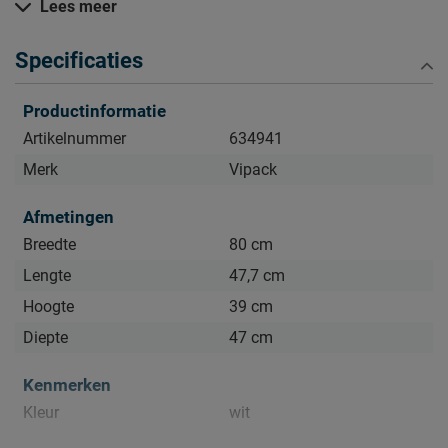
Lees meer
Kijk bij het kopje ‘Goed om te weten’ om alle tips & tricks te
zien.
Specificaties
Productinformatie
Artikelnummer
634941
Merk
Vipack
Afmetingen
Breedte
80 cm
Lengte
47,7 cm
Hoogte
39 cm
Diepte
47 cm
Kenmerken
Kleur
wit