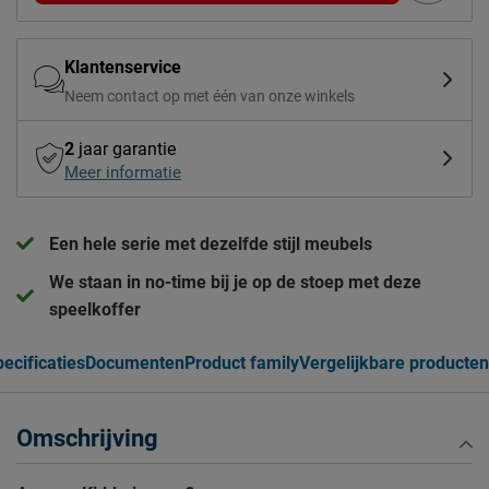
Klantenservice
Neem contact op met één van onze winkels
2
jaar garantie
Meer informatie
Een hele serie met dezelfde stijl meubels
We staan in no-time bij je op de stoep met deze
speelkoffer
ecificaties
Documenten
Product family
Vergelijkbare producten
Omschrijving