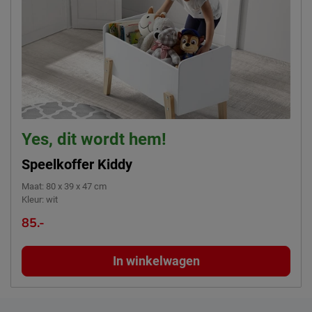
Yes, dit wordt hem!
Speelkoffer Kiddy
Maat
:
80 x 39 x 47 cm
Kleur
:
wit
85.-
In winkelwagen