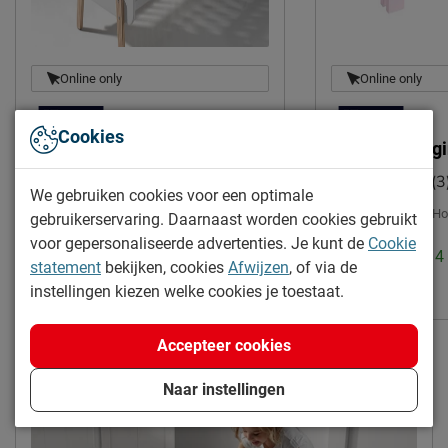
Online only
Online only
Cookies
Babyledikant Kiddy
Uitvalbeveilig
(3
Uitvoering:
Incl. bedbodem, excl. matras
We gebruiken cookies voor een optimale
|
Breedte:
90 cm
|
Ho
gebruikerservaring. Daarnaast worden cookies gebruikt
Montage:
niet inbegrepen
voor gepersonaliseerde advertenties. Je kunt de
Cookie
Levertijd: 2 tot 
Levertijd: 2 tot 4 weken
statement
bekijken, cookies
Afwijzen
, of via de
30.-
instellingen kiezen welke cookies je toestaat.
265.-
Gratis verzending
Accepteer cookies
Naar instellingen