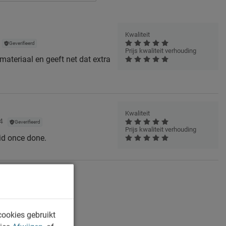
Kwaliteit
Geverifieerd
Prijs kwaliteit verhouding
ateriaal en geeft net dat extra
Kwaliteit
4
Geverifieerd
Prijs kwaliteit verhouding
lid once done.
cookies gebruikt