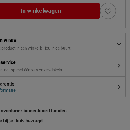
In winkelwagen
in winkel
t product in een winkel bij jou in de buurt
nservice
ntact op met één van onze winkels
arantie
formatie
e avonturier binnenboord houden
e bij je thuis bezorgd