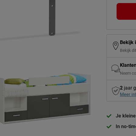
Bekijk 
Bekijk di
Klante
Neem co
2
jaar g
Meer in
Je klein
In no-tim