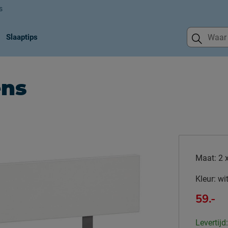
s
Slaaptips
ens
Maat:
2 
Kleur:
wi
59.-
Levertijd