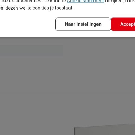
seerde advertenties. Je kunt de
Cookie statement
bekijken, coo
en kiezen welke cookies je toestaat.
Naar instellingen
Accept
lamine
 volgens Beter Bed