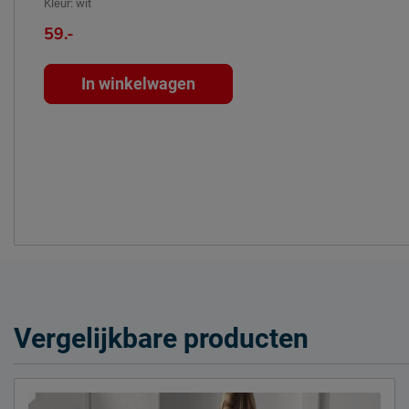
Kleur
:
wit
59.-
Onderhoud
Afnemen met ee
Leveranciersinformatie
In winkelwagen
Naam
Beter Bed B.V.
Locatie
Postbus 716, 5
Emailadres
info@beterbed.
Vergelijkbare producten