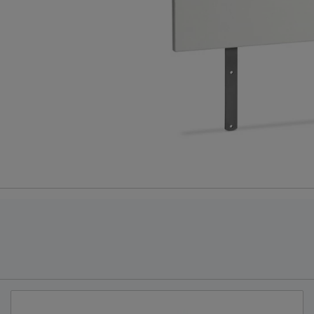
n vochtig doekje
400 AS, Uden, Nederland
nl