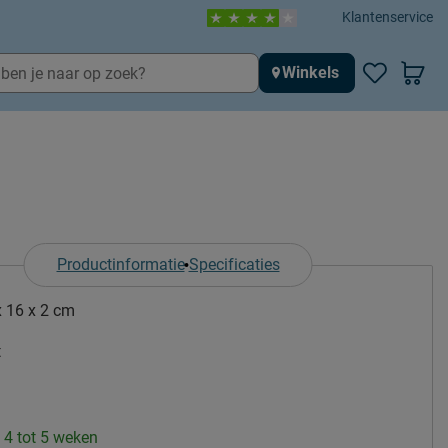
Klantenservice
Winkels
Productinformatie
Specificaties
x 16 x 2 cm
t
: 4 tot 5 weken