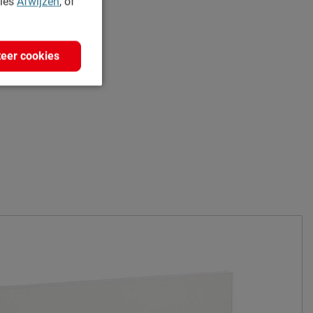
kies
Afwijzen
, of
eer cookies