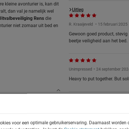
 kleine avonturier is, kan dit
Uitleg
alt, dan val je namelijk wel
Uitvalbeveiliging Rens
die
R. Kraaijeveld
15 februari 2025
nturier niet zomaar uit bed en
Gewoon goed product, stevig m
beetje veiligheid aan het bed.
Unimpressed
24 september 202
Heavy to put together. But so
en.
okies voor een optimale gebruikerservaring. Daarnaast worden 