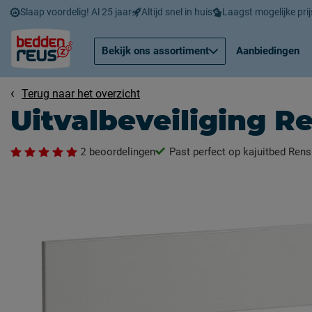
Slaap voordelig! Al 25 jaar
Altijd snel in huis
Laagst mogelijke prij
Bekijk ons assortiment
Aanbiedingen
Terug naar het overzicht
Uitvalbeveiliging R
2
beoordelingen
Past perfect op kajuitbed Rens