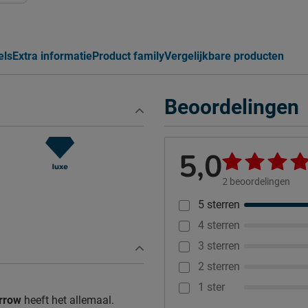
els
Extra informatie
Product family
Vergelijkbare producten
Beoordelingen
5,0
2
beoordelingen
5 sterren
4 sterren
3 sterren
2 sterren
1 ster
rrow
heeft het allemaal.