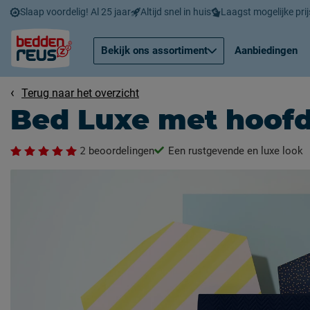
Slaap voordelig! Al 25 jaar
Altijd snel in huis
Laagst mogelijke prij
Bekijk ons assortiment
Aanbiedingen
Terug naar het overzicht
Bed Luxe met hoof
2
beoordelingen
Een rustgevende en luxe look