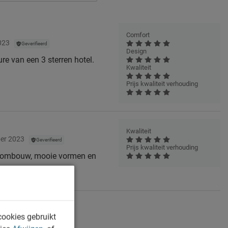
Comfort
023
Geverifieerd
Design
re van een 3 sterren hotel.
Kwaliteit
Prijs kwaliteit verhouding
Kwaliteit
er 2023
Geverifieerd
Prijs kwaliteit verhouding
ge ombouw, mooie vormen en
cookies gebruikt