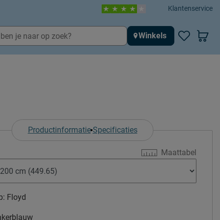
Klantenservice
Winkels
Productinformatie
Specificaties
Maattabel
p:
Floyd
nkerblauw