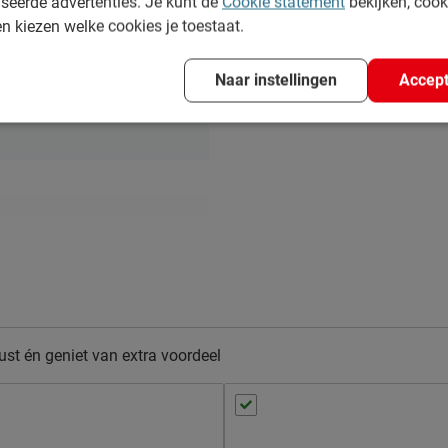
seerde advertenties. Je kunt de
Cookie statement
bekijken, coo
en kiezen welke cookies je toestaat.
Naar instellingen
Accept
st én geniet van extra voordeel
n bedbodem