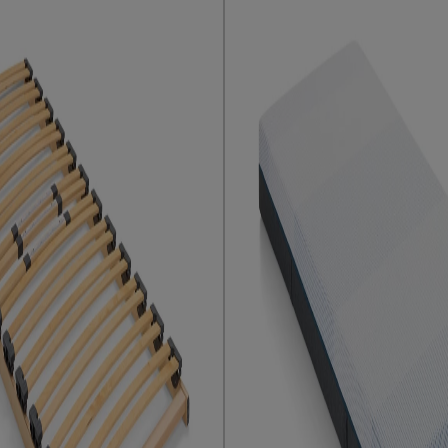
 een meubelmondstuk
e volgens Beddenreus
.
400 AS, Uden, Nederland
s.nl