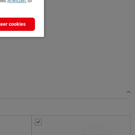
kies
Afwijzen
, of
eer cookies