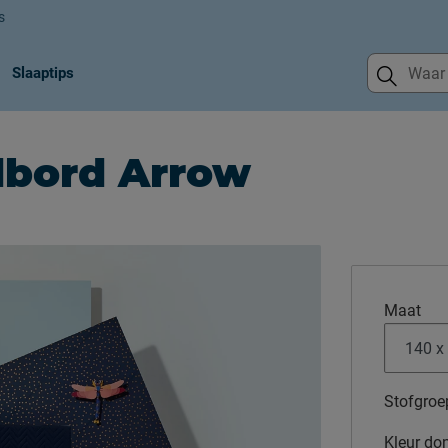
s
Slaaptips
dbord Arrow
Maat
Stofgroe
Kleur
do