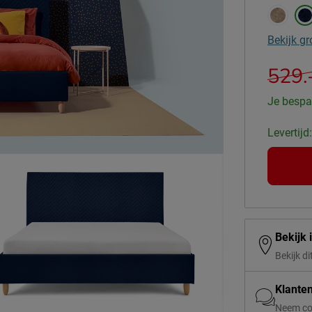
Bekijk gr
529.
Je bespa
Levertijd
Bekijk 
Bekijk di
Klante
Neem co