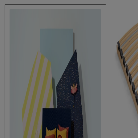
Elektrisch verstelbare bedbodem
Mogelijk
mogelijk?
Poten
Materiaal poten
hout
Kleur poten
naturel
Goed om te weten
Onderhoud
stofzuigen met
10 jaar garanti
Garantie
voorwaarden
Leveranciersinformatie
Naam
Beddenreus B.V
Locatie
Postbus 716, 5
Emailadres
info@beddenreu