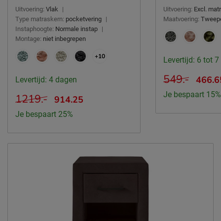
Uitvoering:
Vlak
|
Uitvoering:
Excl. ma
Type matraskern:
pocketvering
|
Maatvoering:
Tweep
Instaphoogte:
Normale instap
|
Montage:
niet inbegrepen
+10
Levertijd: 6 tot 
549.-
466.6
Levertijd: 4 dagen
Je bespaart 15%
1219.-
914.25
Je bespaart 25%