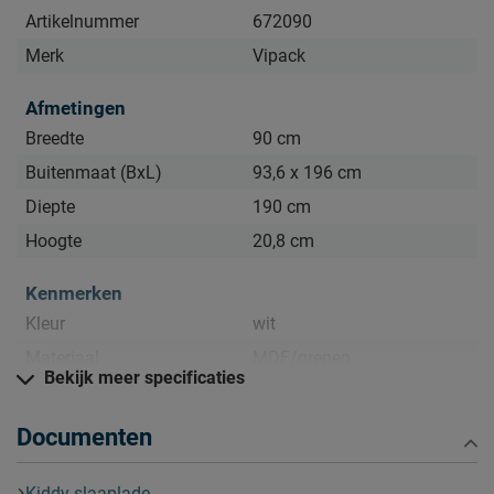
Kijk bij het kopje ‘Goed om te weten’ om alle tips & tricks te
Artikelnummer
672090
zien.
Merk
Vipack
Afmetingen
Breedte
90 cm
Buitenmaat (BxL)
93,6 x 196 cm
Diepte
190 cm
Hoogte
20,8 cm
Kenmerken
Kleur
wit
Materiaal
MDF/grenen
Bekijk meer specificaties
Goed om te weten
Documenten
Afnemen met een vochtig
Onderhoud
doekje
Kiddy slaaplade