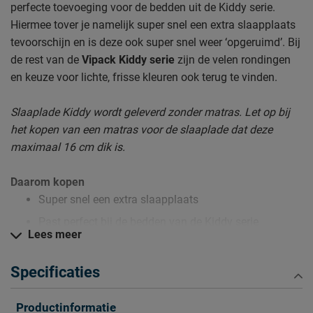
perfecte toevoeging voor de bedden uit de Kiddy serie.
Hiermee tover je namelijk super snel een extra slaapplaats
tevoorschijn en is deze ook super snel weer ‘opgeruimd’. Bij
de rest van de
Vipack Kiddy serie
zijn de velen rondingen
en keuze voor lichte, frisse kleuren ook terug te vinden.
Slaaplade Kiddy wordt geleverd zonder matras. Let op bij
het kopen van een matras voor de slaaplade dat deze
maximaal 16 cm dik is.
Daarom kopen
Super snel een extra slaapplaats
Past perfect bij de bedden van de Kiddy serie
Lees meer
We staan in no-time bij je op de stoep met deze
slaaplade
Specificaties
Productinformatie
Zo blijft Slaaplade Kiddy lang mooi (en schoon)