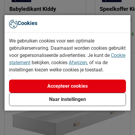
Babyledikant Kiddy
Speelkoffer K
Uitvoering:
Incl. bedbodem, excl. matras
Cookies
|
Montage:
niet inbegrepen
Levertijd: 2 tot 
We gebruiken cookies voor een optimale
Levertijd: 2 tot 4 weken
85.-
gebruikerservaring. Daarnaast worden cookies gebruikt
265.-
voor gepersonaliseerde advertenties. Je kunt de
Cookie
statement
bekijken, cookies
Afwijzen
, of via de
Gratis verzending
instellingen kiezen welke cookies je toestaat.
Accepteer cookies
Naar instellingen