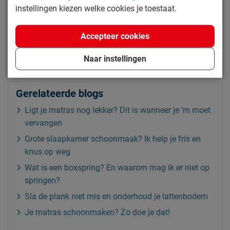
instellingen kiezen welke cookies je toestaat.
Accepteer cookies
Naar instellingen
Gerelateerde blogs
Ligt je matras nog lekker? Dit is wanneer je ’m moet
vervangen
Grote slaapkamer schoonmaak? Ik help je fris en
knus op weg
Wat is een boxspring? En waarom mag ik er niet op
springen?
Sla de plank niet mis en onderhoud je lattenbodem
Je matras schoonmaken? Zo doe je dat!