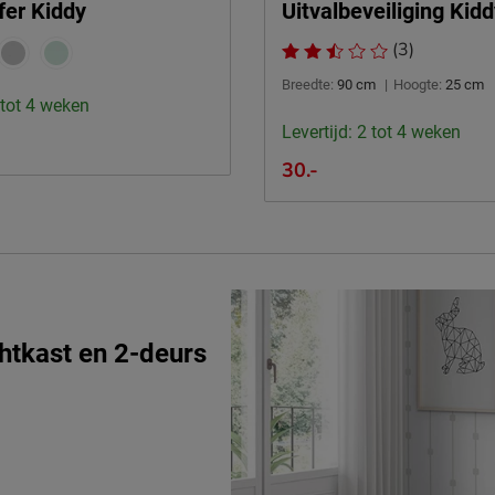
fer Kiddy
Uitvalbeveiliging Kid
(3)
Breedte:
90 cm
|
Hoogte:
25 cm
 tot 4 weken
Levertijd: 2 tot 4 weken
30.-
tkast en 2-deurs