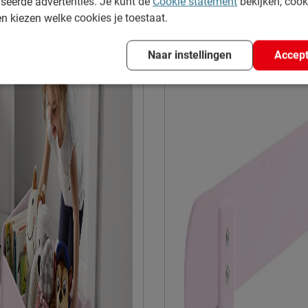
seerde advertenties. Je kunt de
Cookie statement
bekijken, coo
Kleur poten
en kiezen welke cookies je toestaat.
Goed om te weten
Naar instellingen
Accept
Onderhoud
Garantie
Montage
Duurzaamheid
Duurzaam
Leveranciersinformatie
Naam
Locatie
Emailadres