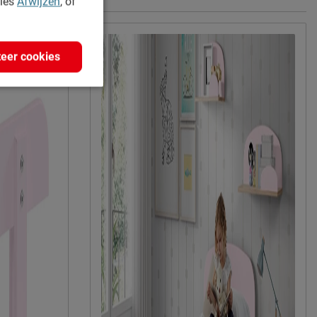
kies
Afwijzen
, of
naturel
eer cookies
Afnemen met een vochtig doekje
2 jaar garantie volgens CBW voorwaarden
niet inbegrepen
duurzamer product
Vipack NV
Meulebeeksestraat 51, 8710, Wielsbeke,
België
sales@vipack.be