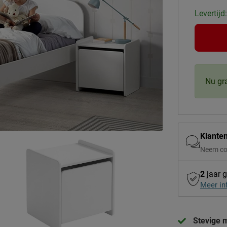
Levertijd
Nu gr
Klante
Neem co
2
jaar g
Meer in
Stevige 