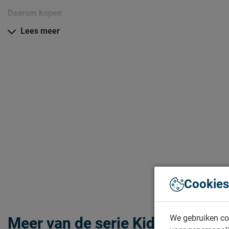
Daarom kopen
Een speelse en frisse look
Lees meer
Stevige meubels van grenenhout en MDF
Een hele serie met dezelfde stijl meubels
Zo blijven de Kiddy meubels lang mooi (en schoon)
Kijk bij het kopje ‘Goed om te weten’ om alle tips & tricks te zi
Cookies
We gebruiken co
Meer van de serie Kiddy