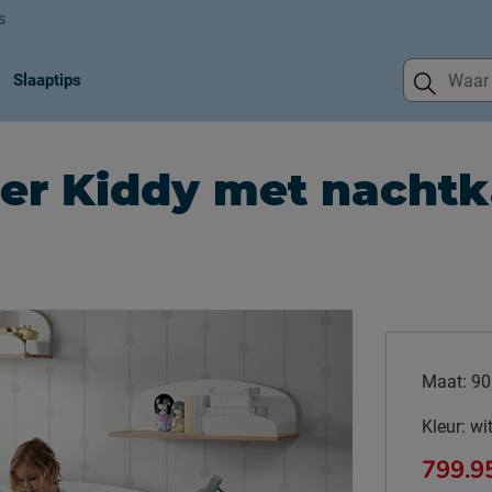
s
Slaaptips
r Kiddy met nachtka
Maat:
90
Kleur:
wi
799.9