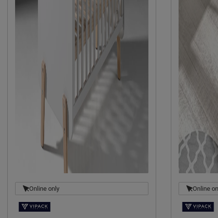
Online only
Online on