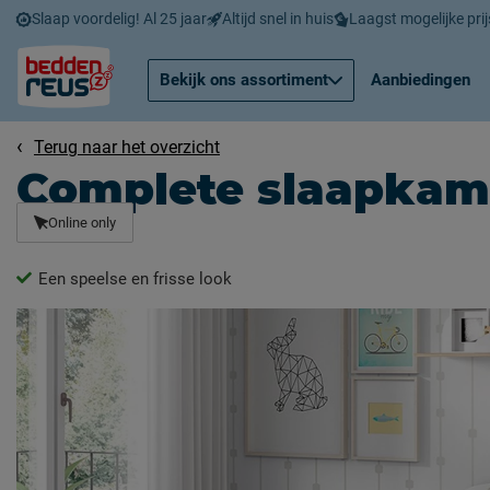
Slaap voordelig! Al 25 jaar
Altijd snel in huis
Laagst mogelijke prij
Bekijk ons assortiment
Aanbiedingen
Terug naar het overzicht
Complete slaapkame
Online only
Een speelse en frisse look