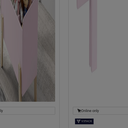
ly
Online only