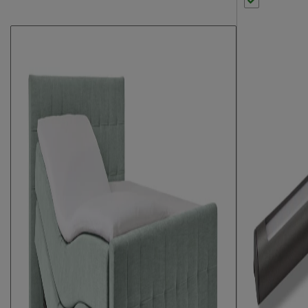
Kleur
mintgroen
Stofgroep
Wonder
Uitvoering
Elektrisch verst
Materiaal
polyester
Afdeklaag dikte
1.8
Aantal slagen per veer
4
Aantal veren per m2 (circa)
108
Matras(sen)
Modelnaam matras
Luxe 250
Opbouw matraskern
pocketveer
Type comfortlaag
polyether SG25
Aantal veren per m2 matrassen
262