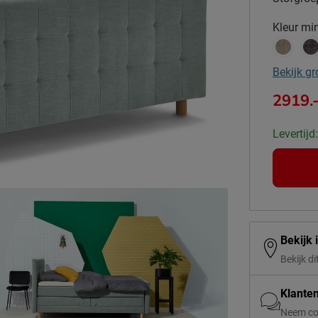
Kleur
min
Bekijk gr
2919.
Levertijd
Bekijk 
Bekijk di
Klante
Neem co