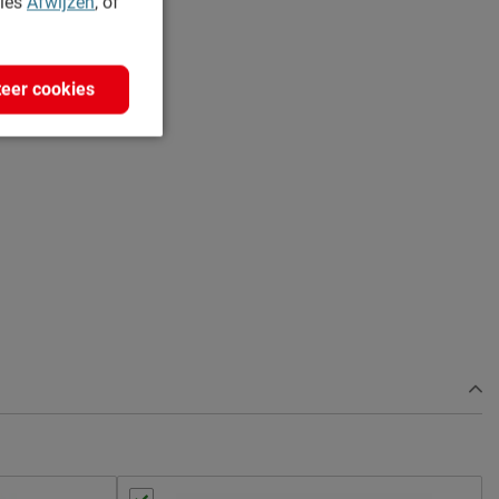
kies
Afwijzen
, of
eer cookies