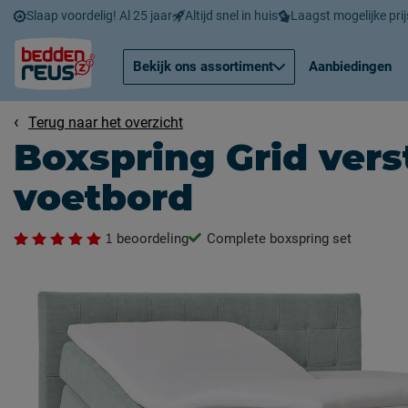
Slaap voordelig! Al 25 jaar
Altijd snel in huis
Laagst mogelijke prij
Bekijk ons assortiment
Aanbiedingen
Terug naar het overzicht
Boxspring Grid vers
voetbord
1
beoordeling
Complete boxspring set