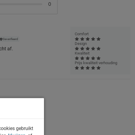
0
Comfort
Geverifieerd
Design
cht af.
Kwaliteit
Prijs kwaliteit verhouding
cookies gebruikt