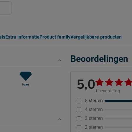
els
Extra informatie
Product family
Vergelijkbare producten
Beoordelingen
5,0
1
beoordeling
5 sterren
4 sterren
3 sterren
2 sterren