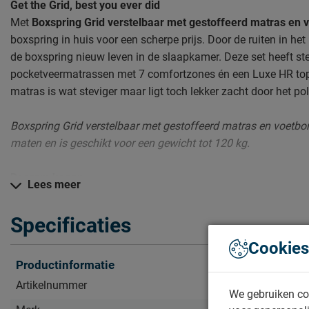
Get the Grid, best you ever did
Met
Boxspring Grid verstelbaar met gestoffeerd matras en 
boxspring in huis voor een scherpe prijs. Door de ruiten in he
de boxspring nieuw leven in de slaapkamer. Deze set heeft st
pocketveermatrassen met 7 comfortzones én een Luxe HR to
matras is wat steviger maar ligt toch lekker zacht door het po
Boxspring Grid verstelbaar met gestoffeerd matras en voetbor
maten en is geschikt voor een gewicht tot 120 kg.
Daarom kopen
Lees meer
Complete boxspring setLuxe matrassen en topmatrasElek
Specificaties
Zo blijft Boxspring Grid lang mooi (en schoon)
Cookies
Kijk bij het kopje ‘Goed om te weten’ om alle tips & tricks te zi
Productinformatie
Artikelnummer
1170755
Zelf samenstellen? Dat kan gewoon in de winkel!
We gebruiken co