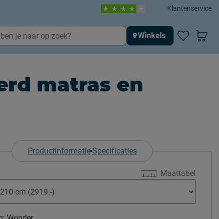
Klantenservice
Winkels
erd matras en
Productinformatie
Specificaties
Maattabel
p:
Wonder