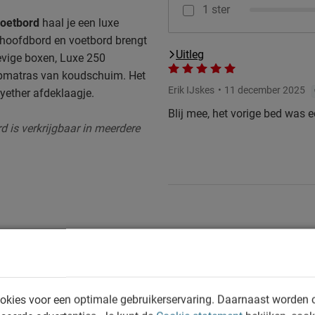
1 ster
voetbord
haal je een luxe
t hoofdbord en voetbord brengt
Uitleg
evige boxen, Luxe 250
pmatras van koudschuim. Het
Erik IJskes
11 december 2025
lyether afdeklaagje.
Blij mee, het vorige bed was e
d is verkrijgbaar in meerdere
trisch vertelbare boxspring
en.
okies voor een optimale gebruikerservaring. Daarnaast worden 