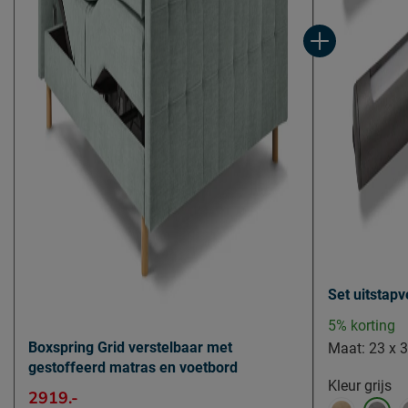
Aantal slagen veer matrassen
5.5
Comfortzones - Matrassen (value)
7 zones
Hardheid Matrassen
stevig
Topper
Modelnaam topper
Luxe HR
Kern topper
HR-schuim
Materiaal tijk topper
polyester
Tijk topper afritsbaar
Ja
Pootjes
Set uitstapv
Modelnaam poten
Round
5% korting
Materiaal poten
hout
Boxspring Grid verstelbaar met
Maat:
23 x 
gestoffeerd matras en voetbord
Kleur poten
naturel
Kleur
grijs
2919.-