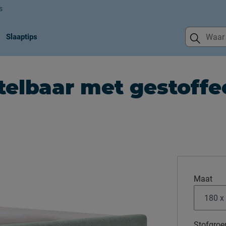
s
Slaaptips
telbaar met gestoffe
Maat
Stofgroe