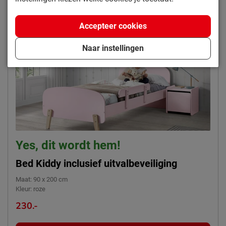
Accepteer cookies
Naar instellingen
Yes, dit wordt hem!
Bed Kiddy inclusief uitvalbeveiliging
Maat
:
90 x 200 cm
Kleur
:
roze
230.-