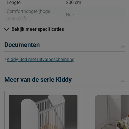
Lengte
200 cm
Comforthoogte (hoge
Nee
instap)
Hoogte hoofdbord
72 cm
Bekijk meer specificaties
Hoogte
72 cm
Documenten
Kenmerken
Thema bed
geen
Kiddy Bed met uitvalbescherming
Elektrisch verstelbare
Niet mogelijk
bedbodem mogelijk?
Meer van de serie Kiddy
Incl. bedbodem, excl.
Uitvoering
matras
Kleur
roze
Materiaal
grenen/MDF
Materiaal poten
grenen
Type bed
Standaard