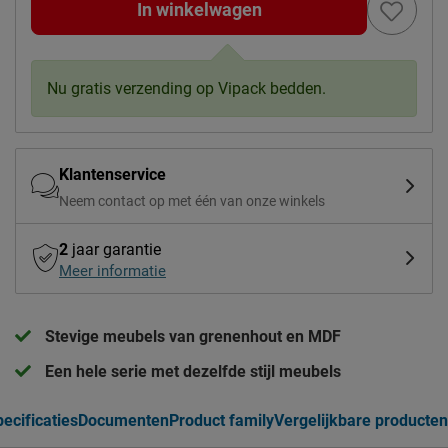
In winkelwagen
Nu gratis verzending op Vipack bedden.
Klantenservice
Neem contact op met één van onze winkels
2
jaar garantie
Meer informatie
Stevige meubels van grenenhout en MDF
Een hele serie met dezelfde stijl meubels
ecificaties
Documenten
Product family
Vergelijkbare producten