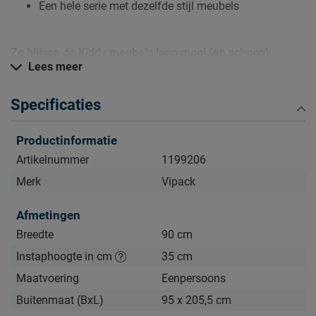
Een hele serie met dezelfde stijl meubels
Zo blijven de Kiddy meubels lang mooi (en schoon)
Lees meer
Kijk bij het kopje ‘Goed om te weten’ om alle tips & tricks te
zien.
Specificaties
Productinformatie
Artikelnummer
1199206
Merk
Vipack
Afmetingen
Breedte
90 cm
Instaphoogte in cm
35 cm
Maatvoering
Eenpersoons
Buitenmaat (BxL)
95 x 205,5 cm