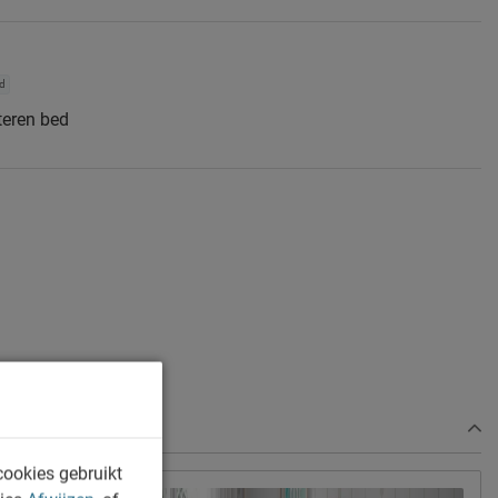
rd
teren bed
cookies gebruikt