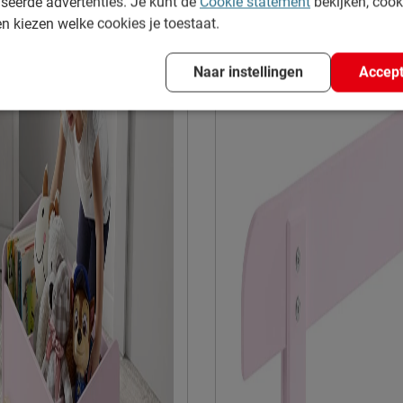
seerde advertenties. Je kunt de
Cookie statement
bekijken, coo
en kiezen welke cookies je toestaat.
Naar instellingen
Accept
n vochtig doekje
e volgens CBW voorwaarden
uct
at 51, 8710, Wielsbeke,