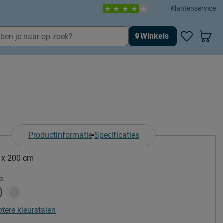
Klantenservice
Winkels
Productinformatie
Specificaties
 x 200 cm
e
otere kleurstalen