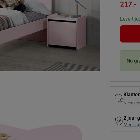
217.-
Levertijd
Nu gr
Klante
Neem co
2
jaar g
Meer in