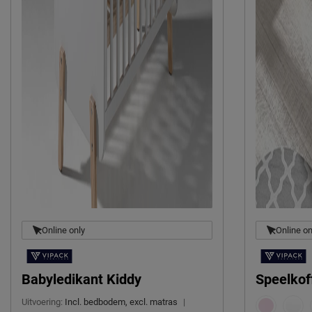
België
Emailadres
sales@vipack.b
Online only
Online on
Babyledikant Kiddy
Speelkof
Uitvoering:
Incl. bedbodem, excl. matras
|