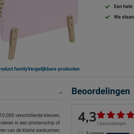
Een hele 
We staan 
roduct family
Vergelijkbare producten
Beoordelingen
4,3
10.000 verschillende kleuren,
nderen in een piratenschip of
3
beoordelingen
uren van de kleine aankunnen.
5 sterren