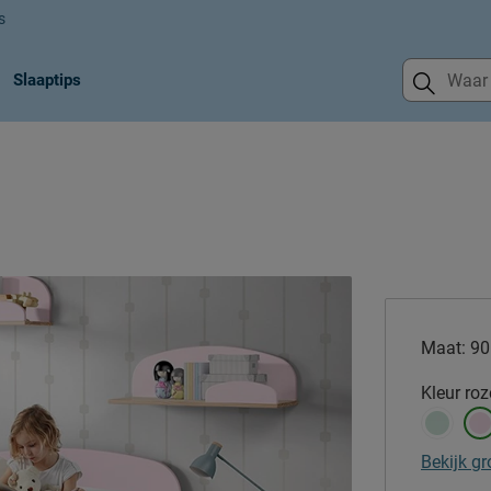
s
Slaaptips
Maat:
90
Kleur
roz
Bekijk gr