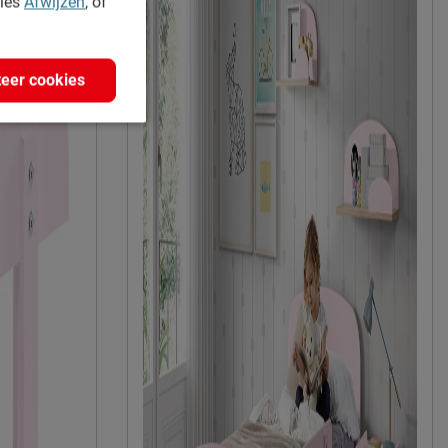
kies
Afwijzen
, of
eer cookies