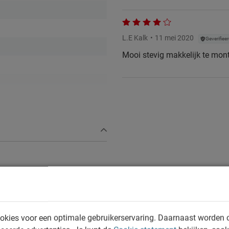
L.E Kalk
11 mei 2020
Geverifiee
Mooi stevig makkelijk te mon
 excl. matras
okies voor een optimale gebruikerservaring. Daarnaast worden 