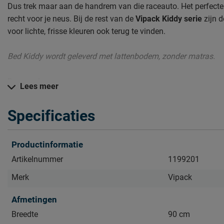
Dus trek maar aan de handrem van die raceauto. Het perfecte
recht voor je neus. Bij de rest van de
Vipack Kiddy serie
zijn 
voor lichte, frisse kleuren ook terug te vinden.
Bed Kiddy wordt geleverd met lattenbodem, zonder matras.
Daarom kopen
Lees meer
Avontuurlijk slapen
Een hele serie met dezelfde stijl meubels
Specificaties
We staan in no-time bij je op de stoep met dit bed
Productinformatie
Zo blijft Bed Kiddy lang mooi (en schoon)
Artikelnummer
1199201
Kijk bij het kopje ‘Goed om te weten’ om alle tips & tricks te zi
Merk
Vipack
Afmetingen
Breedte
90 cm