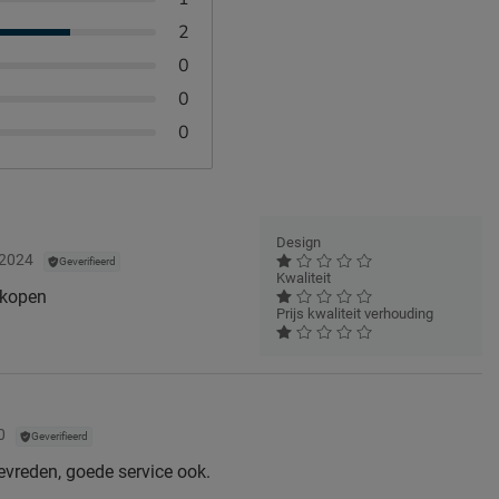
2
0
0
0
Design
 2024
Geverifieerd
Kwaliteit
 kopen
Prijs kwaliteit verhouding
0
Geverifieerd
tevreden, goede service ook.