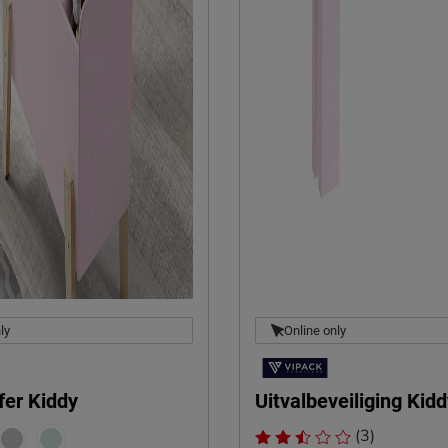
e
ly
Online only
fer Kiddy
Uitvalbeveiliging Kid
(3)