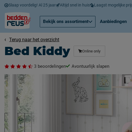
Slaap voordelig! Al 25 jaar
Altijd snel in huis
Laagst mogelijke prij
Bekijk ons assortiment
Aanbiedingen
Terug naar het overzicht
Bed Kiddy
Online only
3
beoordelingen
Avontuurlijk slapen