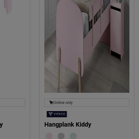
Online only
dy
Hangplank Kiddy