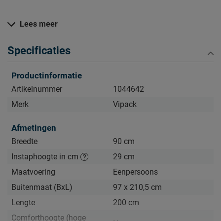
Lees meer
Zo blijft Bedbank Dallas lang mooi (en schoon)
Kijk bij het kopje ‘Goed om te weten’ om alle tips & tricks te
Specificaties
zien.
Productinformatie
Artikelnummer
1044642
Merk
Vipack
Afmetingen
Breedte
90 cm
Instaphoogte in cm
29 cm
Maatvoering
Eenpersoons
Buitenmaat (BxL)
97 x 210,5 cm
Lengte
200 cm
Comforthoogte (hoge