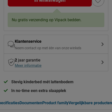
In winkelwagen
Nu gratis verzending op Vipack bedden.
Klantenservice
Neem contact op met één van onze winkels
2
jaar garantie
Meer informatie
Stevig kinderbed mét lattenbodem
In no-time een extra slaapplek
ecificaties
Documenten
Product family
Vergelijkbare producten