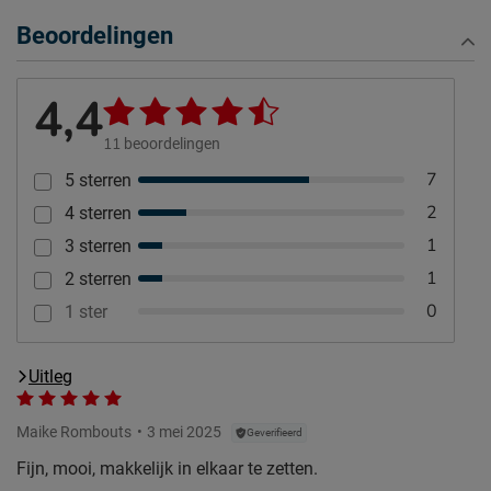
Beoordelingen
4,4
11
beoordelingen
7
5 sterren
2
4 sterren
1
3 sterren
1
2 sterren
0
1 ster
Uitleg
Maike Rombouts
3 mei 2025
Geverifieerd
Fijn, mooi, makkelijk in elkaar te zetten.