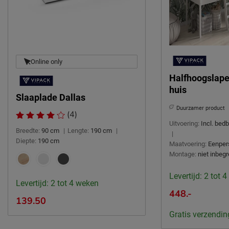
Afnemen met een vochtig
Onderhoud
doekje
2 jaar garantie volgens CBW
Garantie
voorwaarden
Online only
Montage
niet inbegrepen
Halfhoogslaper
huis
Duurzaamheid
Slaaplade Dallas
Duurzaam
duurzamer product
Duurzamer product
(4)
Uitvoering:
Incl. bed
Leveranciersinformatie
Breedte:
90 cm
|
Lengte:
190 cm
|
|
Diepte:
190 cm
Naam
Vipack NV
Maatvoering:
Eenper
Montage:
niet inbeg
Meulebeeksestraat 51,
Locatie
8710, Wielsbeke, België
Levertijd: 2 tot 
Levertijd: 2 tot 4 weken
Emailadres
sales@vipack.be
448.-
139.50
Gratis verzendin