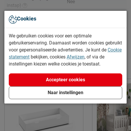
Nee
instap)
Hoogte hoofdbord
170 cm
Bekijk meer specificaties
Cookies
Hoogte
170 cm
Documenten
We gebruiken cookies voor een optimale
Kenmerken
gebruikerservaring. Daarnaast worden cookies gebruikt
Thema bed
huis
Dallas sofabed als huis
voor gepersonaliseerde advertenties. Je kunt de
Cookie
Elektrisch verstelbare
statement
bekijken, cookies
Afwijzen
, of via de
Niet mogelijk
bedbodem mogelijk?
instellingen kiezen welke cookies je toestaat.
Meer van de serie Dallas
Incl. bedbodem, excl.
Uitvoering
matras
Accepteer cookies
Kleur
naturel
Naar instellingen
Materiaal
hout
Materiaal poten
hout
Type bed
Standaard
Goed om te weten