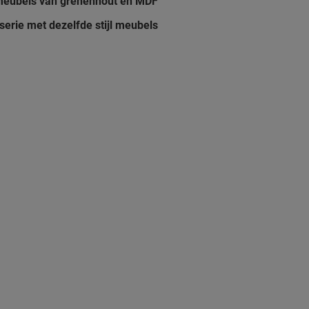
meubels van grenenhout en MDF
serie met dezelfde stijl meubels