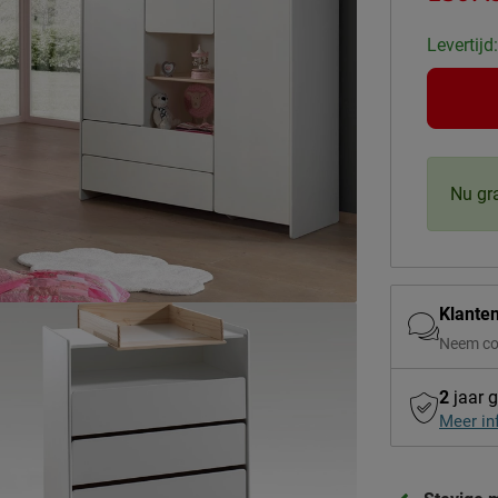
Levertijd
Nu gr
Klante
Neem co
2
jaar g
Meer in