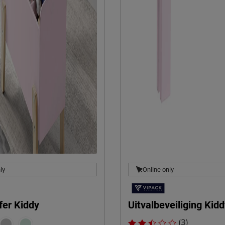
ly
Online only
fer Kiddy
Uitvalbeveiliging Kid
(3)