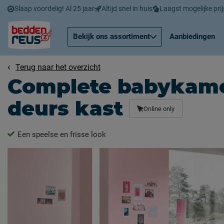
Slaap voordelig! Al 25 jaar
Altijd snel in huis
Laagst mogelijke prij
Bekijk ons assortiment
Aanbiedingen
Terug naar het overzicht
Complete babykame
deurs kast
Online only
Een speelse en frisse look