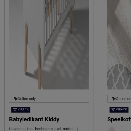
Online only
Online on
Babyledikant Kiddy
Speelkof
Uitvoering:
Incl. bedbodem, excl. matras
|