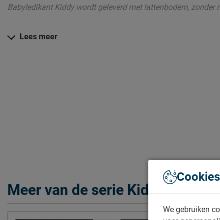
Babyledikant Kiddy wordt geleverd met lattenbodem, zonder 
Daarom kopen
Lees meer
Een speelse en frisse look
Stevige meubels van grenenhout en MDF
Een hele serie met dezelfde stijl meubels
Zo blijven de Kiddy meubels lang mooi (en schoon)
Kijk bij het kopje ‘Goed om te weten’ om alle tips & tricks te zi
Cookies
Meer van de serie Kiddy
We gebruiken co