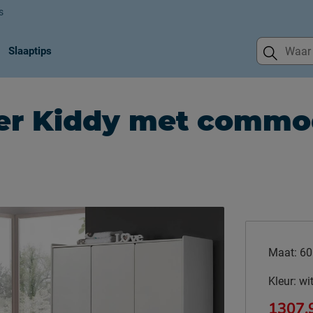
s
Slaaptips
r Kiddy met commode
Maat:
60
Kleur:
wi
1307.