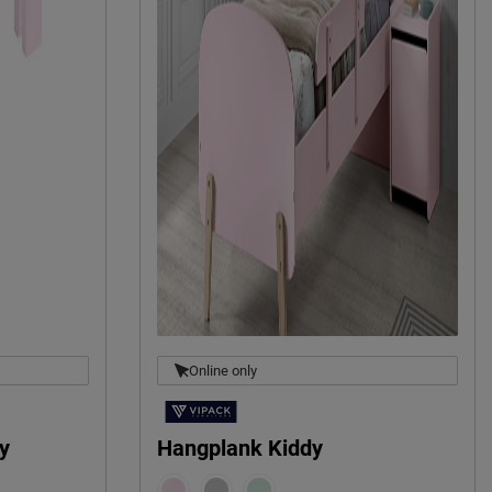
Online only
dy
Hangplank Kiddy