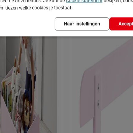
seerde advertenties. Je kunt de
Cookie statement
bekijken, coo
Materiaal
en kiezen welke cookies je toestaat.
Materiaal poten
Naar instellingen
Accept
Goed om te weten
Onderhoud
Garantie
Montage
Duurzaamheid
Duurzaam
Leveranciersinformatie
Naam
Locatie
Emailadres