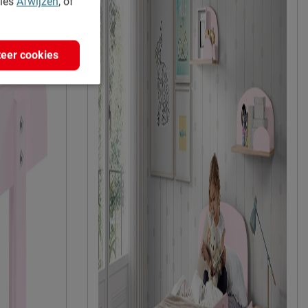
kies
Afwijzen
, of
MDF/grenen
grenen
eer cookies
Afnemen met een vochtig doekje
2 jaar garantie volgens CBW voorwaarden
niet inbegrepen
duurzamer product
Vipack NV
Meulebeeksestraat 51, 8710, Wielsbeke,
België
sales@vipack.be