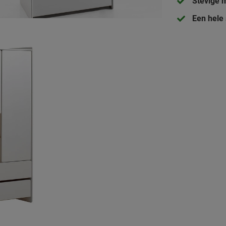
Stevige 
Een hele 