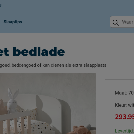
s
Slaaptips
et bedlade
goed, beddengoed of kan dienen als extra slaapplaats
Maat:
70
Kleur:
wi
293.9
Levertijd