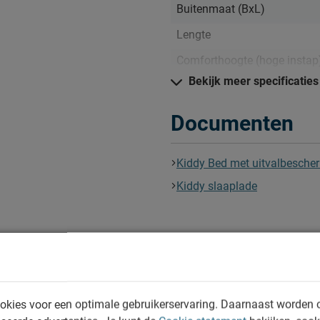
Buitenmaat (BxL)
pbergruimte voor speelgoed,
Lengte
Comforthoogte (hoge insta
ttinten geeft het bed een
Bekijk meer specificaties
Hoogte hoofdbord
Hoogte
voor een lange levensduur
Documenten
Kenmerken
én schoon houden. Alle
Kiddy Bed met uitvalbesche
Thema bed
 terugvinden bij het kopje
Kiddy slaaplade
Elektrisch verstelbare bedb
mogelijk?
Uitvoering
Kleur
Materiaal
okies voor een optimale gebruikerservaring. Daarnaast worden 
Type bed