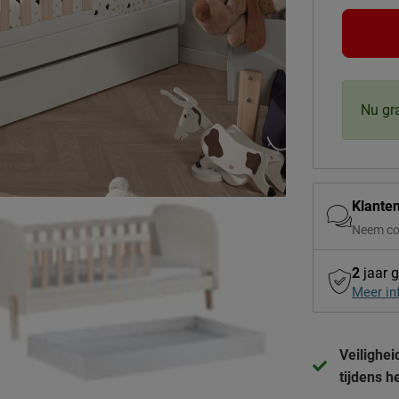
Nu gr
Klante
Neem co
2
jaar g
Meer in
Veilighei
tijdens h