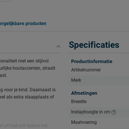
ergelijkbare producten
Specificaties
aliteit met een stijlvol
Productinformatie
lijke houtaccenten, straalt
Artikelnummer
ast.
Merk
g voor je kind. Daarnaast is
Afmetingen
el als extra slaapplaats of
Breedte
Instaphoogte in cm
Maatvoering
uit bed rolt tijdens het