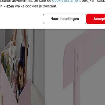
seerde advertenties. Je kunt de
Cookie statement
bekijken, coo
en kiezen welke cookies je toestaat.
Goed om te weten
Onderhoud
Naar instellingen
Accept
Garantie
Montage
Overige
Leveranciersinformatie
Naam
Locatie
Emailadres