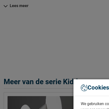
slapen
Lees meer
Functionaliteit: De meegeleverde bedlade biedt extra o
beddengoed of kan dienen als extra slaapplaats
Design: Het witte mdf gecombineerd met natuurlijke hou
moderne, Scandinavische uitstraling
Duurzaamheid: Gemaakt van hoogwaardige materialen 
Verzorging & Garantie
Je nieuwe kleuterbed wil je natuurlijk zo lang mogelijk mooi 
schoonmaakinstructies, evenals de garantie op het bed, kun je
‘Goed om te weten’.
Meer van de serie Kiddy
Cookies
We gebruiken co