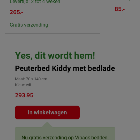
Levertijd: 2 tot 4 weken
85.-
265.-
Gratis verzending
Yes, dit wordt hem!
Peuterbed Kiddy met bedlade
Maat
:
70 x 140 cm
Kleur
:
wit
293.95
In winkelwagen
Nu gratis verzending op Vipack bedden.