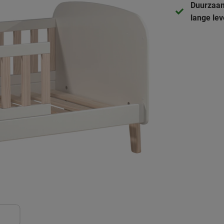
Duurzaam
lange le