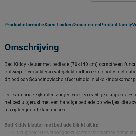
Productinformatie
Specificaties
Documenten
Product family
V
Omschrijving
Bed Kiddy kleuter met bedlade (70x140 cm) combineert function
ontwerp. Gemaakt van wit gelakt mdf in combinatie met natuur
dit bed een Scandinavische sfeer uit die in elke kinderkamer p
De extra hoge zijkanten zorgen voor een veilige slaapomgevin
het bed uitgerust met een handige bedlade op wieltjes, die zow
als opbergruimte kan dienen.
Bed Kiddy kleuter met bedlade blinkt uit in:
Veiligheid: De verhoogde zijkanten voorkomen dat je kind 