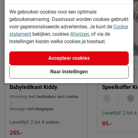
Meulebeeksestraat 51,
Locatie
We gebruiken cookies voor een optimale
8710, Wielsbeke, België
gebruikerservaring. Daarnaast worden cookies gebruikt
Emailadres
sales@vipack.be
voor gepersonaliseerde advertenties. Je kunt de
Cookie
statement
bekijken, cookies
Afwijzen
, of via de
instellingen kiezen welke cookies je toestaat.
Accepteer cookies
Online only
Online only
Naar instellingen
Babyledikant Kiddy
Speelkoffer K
Uitvoering:
Incl. bedbodem, excl. matras
|
Montage:
niet inbegrepen
Levertijd: 2 tot 
Levertijd: 2 tot 4 weken
85.-
265.-