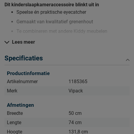
Dit kinderslaapkameraccessoire blinkt uit in
Speelse én praktische eyecatcher
Gemaakt van kwalitatief grenenhout
Te combineren met andere Kiddy meubelen
Lees meer
Verzorging & Garantie
Specificaties
Je nieuwe kinderslaapkameraccessoire wil je natuurlijk zo
lang mogelijk mooi én schoon houden. Alle
Productinformatie
schoonmaakinstructies, evenals de garantie op het
accessoire, kun je terug vinden bij het kopje ‘Goed om te
Artikelnummer
1185365
weten’.
Merk
Vipack
Afmetingen
Breedte
50 cm
Lengte
74 cm
Hoogte
131,8 cm