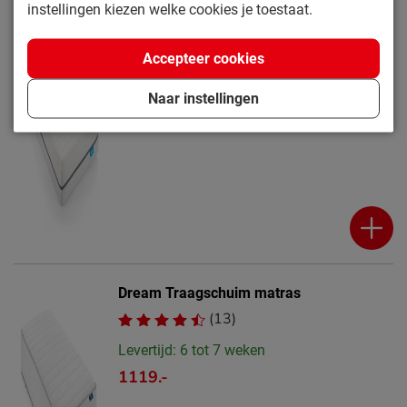
instellingen kiezen welke cookies je toestaat.
Relax Traagschuim matras
(12)
Accepteer cookies
Levertijd: 6 tot 7 weken
749.-
Naar instellingen
Dream Traagschuim matras
(13)
Levertijd: 6 tot 7 weken
1119.-