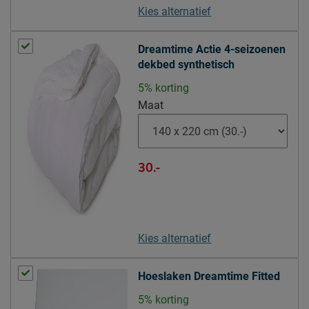
Kies alternatief
Geschikt voor verstelbare
Ja
bedbodem
Dreamtime Actie 4-seizoenen
Goed om te weten
dekbed synthetisch
10 jaar garantie volgens
5% korting
Garantie
Beddenreus voorwaarden
Maat
1x per maand
Onderhoud
draaien;molton en anti-
slipdek gebruiken.
30.-
de tijk bevat 1cm dikke
Overige
visco
tijk wasbaar tot 40°C (zie
Wasinstructies
instructie waslabel)
Kies alternatief
Leveranciersinformatie
Hoeslaken Dreamtime Fitted
Naam
Beddenreus B.V.
5% korting
Postbus 716, 5400 AS,