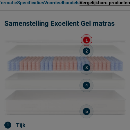
formatie
Specificaties
Voordeelbundels
Vergelijkbare producten
Samenstelling Excellent Gel matras
Tijk
1