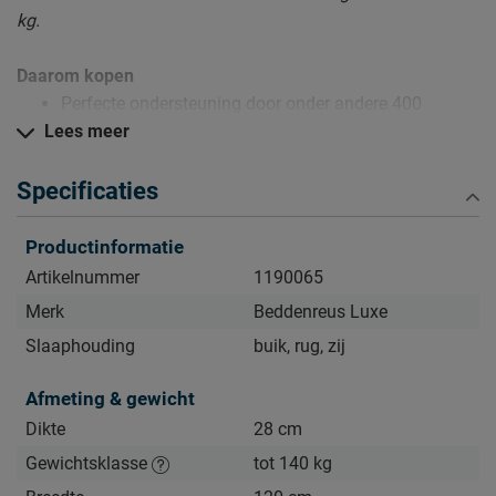
kg.
Daarom kopen
Perfecte ondersteuning door onder andere 400
Lees meer
pocketveren per m2
Ideale drukverlaging door gel afdeklaag
Specificaties
Goede ventilatie door 3D-Board
Productinformatie
Zo blijft Pocketveermatras Excellent Gel lang mooi (en
Artikelnummer
1190065
schoon)
Merk
Beddenreus Luxe
Kijk bij het kopje ‘Goed om te weten’ om alle tips & tricks te
Slaaphouding
buik, rug, zij
zien.
Afmeting & gewicht
Dikte
28 cm
Gewichtsklasse
tot 140 kg