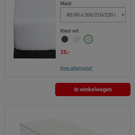
Locatie
Maat
Uden, Nederland
Emailadres
info@beddenreus.nl
Kleur
wit
25.-
Kies alternatief
In winkelwagen