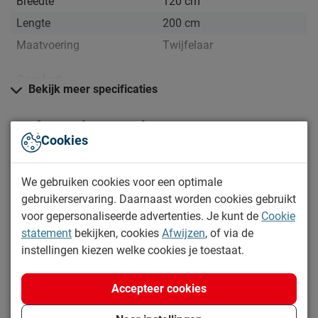
Breedte
120 cm
Lengte
200 cm
Maatvoering
Twijfelaar
Comfort
Bekijk meer specificaties
Hardheid
medium
Comfortzones
7 zones
Perfecte slaapcombinaties
Cookies
Aantal slagen per veer
6,5
Combineer bijpassende producten voor een nog betere
Type comfortlaag
Gel
nachtrust én geniet van extra voordeel
We gebruiken cookies voor een optimale
Warmteregulatie
Voert goed warmte af
gebruikerservaring. Daarnaast worden cookies gebruikt
voor gepersonaliseerde advertenties. Je kunt de
Cookie
Kern matras
Excellent Gel matras
statement
bekijken, cookies
Afwijzen
, of via de
Type matraskern
Pocketvering
919.-
643.30
instellingen kiezen welke cookies je toestaat.
Weerszijden beslaapbaar
Je bespaart 30%
Nee
Accepteer cookies
Opbouw matraskern
pocketveer