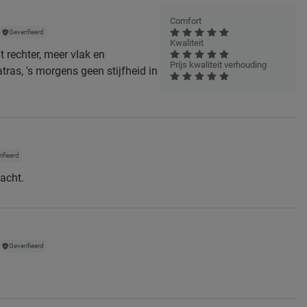
Comfort
Geverifieerd
Kwaliteit
t rechter, meer vlak en
Prijs kwaliteit verhouding
ras, 's morgens geen stijfheid in
ifieerd
zacht.
Geverifieerd