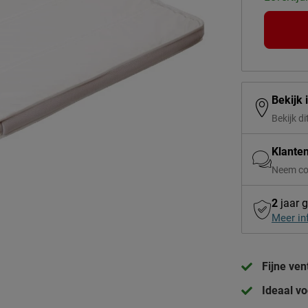
Bekijk 
Bekijk di
Klante
Neem co
2
jaar g
Meer in
Fijne vent
Ideaal vo