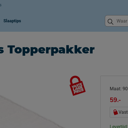
s
Slaaptips
s Topperpakker
Maat:
90
59.-
Vast
Levertijd