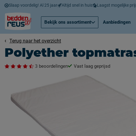
Slaap voordelig! Al 25 jaar
Altijd snel in huis
Laagst mogelijke prij
Bekijk ons assortiment
Aanbiedingen
Terug naar het overzicht
Polyether topmatra
3
beoordelingen
Vast laag geprijsd