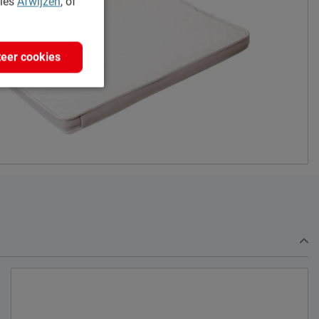
kies
Afwijzen
, of
eer cookies