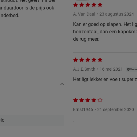
asthoudt. Het geeft minder
 daardoor is de prijs ook
A. Van Daal
23 augustus 2024
kinderbed.
Kan er goed op slapen. Het lig
horizontaal, dan een kapokmat
de rug meer.
A.J.E.Smith
16 mei 2021
Gever
choon)
Het ligt lekker en voelt super 
s & tricks te zien.
Ernst1946
21 september 2020
.
ic