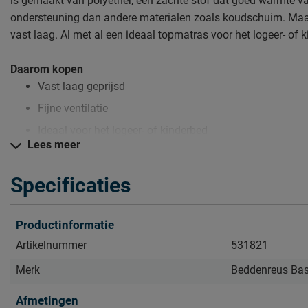
is gemaakt van polyether, een zachte stof dat goed warmte v
ondersteuning dan andere materialen zoals koudschuim. Maar
vast laag. Al met al een ideaal topmatras voor het logeer- of 
Daarom kopen
Vast laag geprijsd
Fijne ventilatie
Ideaal voor het logeer- of kinderbed
Lees meer
Zo blijft Polyether topmatras Topperpakker lang mooi (en s
Specificaties
Kijk bij de kopjes ‘Onderhoud’ en ‘Goed om te weten’ om alle tip
Productinformatie
Artikelnummer
531821
Merk
Beddenreus Bas
Afmetingen