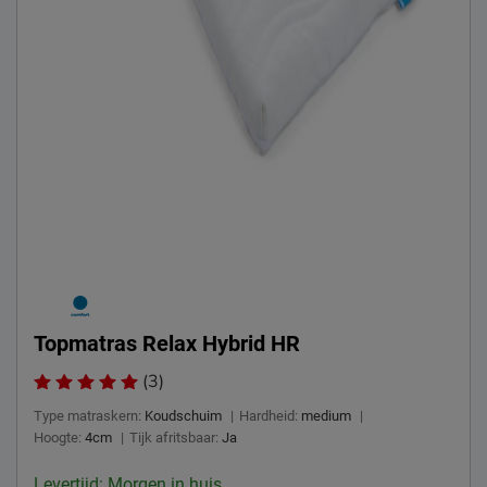
Topmatras Relax Hybrid HR
(3)
Type matraskern:
Koudschuim
|
Hardheid:
medium
|
Hoogte:
4cm
|
Tijk afritsbaar:
Ja
Levertijd: Morgen in huis