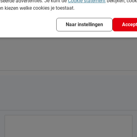
seerde advertenties. Je kunt de
Cookie statement
bekijken, coo
en kiezen welke cookies je toestaat.
 polyester
ster
Naar instellingen
Accept
e volgens CBW voorwaarden
.
400 AS, Uden, Nederland
s.nl