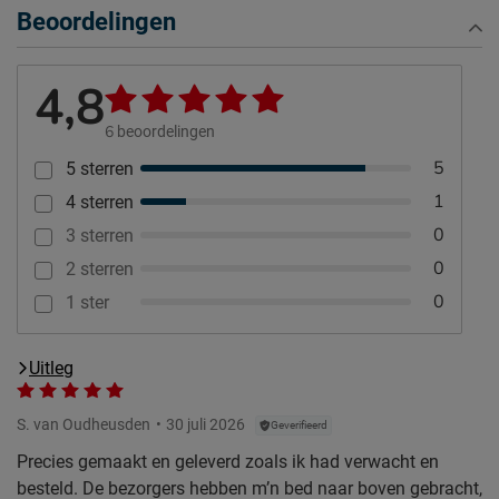
Beoordelingen
4,8
6
beoordelingen
5
5 sterren
1
4 sterren
0
3 sterren
0
2 sterren
0
1 ster
Uitleg
S. van Oudheusden
30 juli 2026
Geverifieerd
Precies gemaakt en geleverd zoals ik had verwacht en
besteld. De bezorgers hebben m’n bed naar boven gebracht,