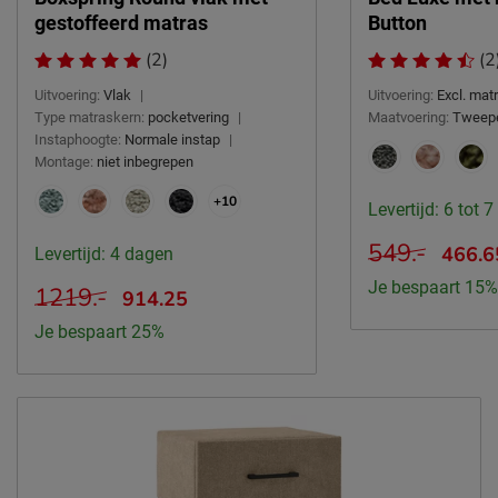
gestoffeerd matras
Button
(2)
(2
Uitvoering:
Vlak
|
Uitvoering:
Excl. ma
Type matraskern:
pocketvering
|
Maatvoering:
Tweep
Instaphoogte:
Normale instap
|
Montage:
niet inbegrepen
+10
Levertijd: 6 tot 
549.-
466.6
Levertijd: 4 dagen
Je bespaart 15%
1219.-
914.25
Je bespaart 25%