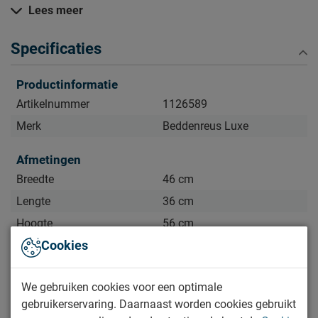
Lees meer
Specificaties
Productinformatie
Artikelnummer
1126589
Merk
Beddenreus Luxe
Afmetingen
Breedte
46 cm
Lengte
36 cm
Hoogte
56 cm
Cookies
Diepte
36 cm
Kenmerken
We gebruiken cookies voor een optimale
Uitvoering
1 lade
gebruikerservaring. Daarnaast worden cookies gebruikt