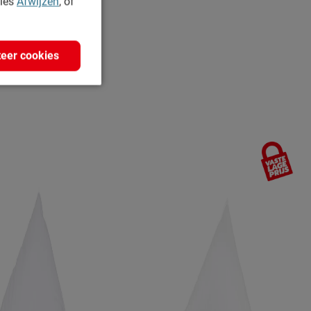
kies
Afwijzen
, of
eer cookies