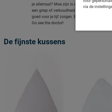
voor gepersonali
je allemaal? Moe zijn is ook een veelvoorkom
via de instelling
een griep of verkoudheid kun je last hebben va
goed voor je lijf zorgen. En ook hier geldt, t
Go see the doctor!
De fijnste kussens