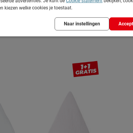
seerde advertenties. Je kunt de
Cookie statement
bekijken, coo
end symptoom van verschillende ziektes. Alleen al bij
en kiezen welke cookies je toestaat.
n heel weinig energie. Het beste wat je kunt doen is
wijfel je toch over (aanhoudende) gezondsheidsklachten?
Naar instellingen
Accept