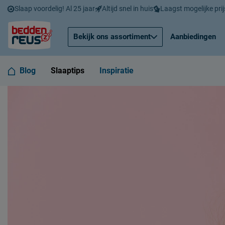
Slaap voordelig! Al 25 jaar
Altijd snel in huis
Laagst mogelijke prij
Bekijk ons assortiment
Aanbiedingen
Blog
Slaaptips
Inspiratie