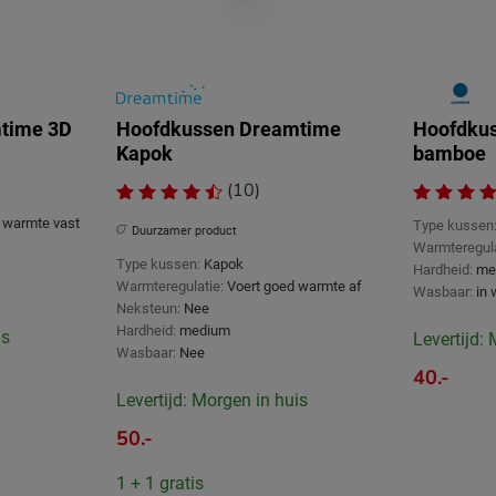
time 3D
Hoofdkussen Dreamtime
Hoofdku
Kapok
bamboe
(10)
 warmte vast
Type kussen
Duurzamer product
Warmteregula
Type kussen:
Kapok
Hardheid:
me
Warmteregulatie:
Voert goed warmte af
Wasbaar:
in
Neksteun:
Nee
Hardheid:
medium
is
Levertijd:
Wasbaar:
Nee
40.-
Levertijd: Morgen in huis
50.-
1 + 1 gratis