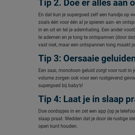
Tip 2. Doe er alles aan
En dat kun je supergoed zelf een handje op 
zoals één voor één al je spieren aan- en ont
in en uit en tel je ademhaling. Een ander voorb
te ademen en je tong te ontspannen (door deze 
vast niet, maar een ontspannen tong maakt je 
Tip 3: Oersaaie geluide
Een saai, monotoon geluid zorgt voor rust in 
volume zorgen ook voor een rustgevend gevoel 
supergoed bij baby’s!
Tip 4: Laat je in slaap p
Doe oordopjes in en zet een app (op je telefo
slaap praat. Wedden dat je door de rustige s
open kunt houden.