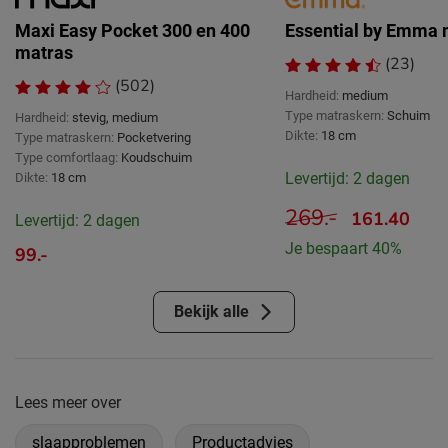
Maxi Easy Pocket 300 en 400
Essential by Emma 
matras
(23)
(502)
Hardheid:
medium
Type matraskern:
Schuim
Hardheid:
stevig, medium
Dikte:
18 cm
Type matraskern:
Pocketvering
Type comfortlaag:
Koudschuim
Levertijd: 2 dagen
Dikte:
18 cm
269.-
161.40
Levertijd: 2 dagen
Je bespaart 40%
99.-
Bekijk alle
Lees meer over
slaapproblemen
Productadvies