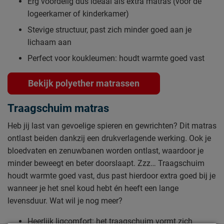
Erg voordelig dus ideaal als extra matras (voor de
logeerkamer of kinderkamer)
Stevige structuur, past zich minder goed aan je
lichaam aan
Perfect voor koukleumen: houdt warmte goed vast
Bekijk polyether matrassen
Traagschuim matras
Heb jij last van gevoelige spieren en gewrichten? Dit matras
ontlast beiden dankzij een drukverlagende werking. Ook je
bloedvaten en zenuwbanen worden ontlast, waardoor je
minder beweegt en beter doorslaapt. Zzz… Traagschuim
houdt warmte goed vast, dus past hierdoor extra goed bij je
wanneer je het snel koud hebt én heeft een lange
levensduur. Wat wil je nog meer?
Heerlijk ligcomfort: het traagschuim vormt zich