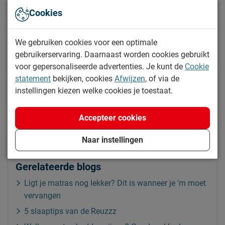
volledig naar de contouren van je lichaam
Cookies
Weinig kuilvorming en gaat lang mee
Drukverlagend, waardoor je spieren en gewrichten
We gebruiken cookies voor een optimale
gebruikerservaring. Daarnaast worden cookies gebruikt
ontlast worden
voor gepersonaliseerde advertenties. Je kunt de
Cookie
Ontlast bloedvaten en zenuwbanen, waardoor je
statement
bekijken, cookies
Afwijzen
, of via de
minder beweegt en beter doorslaapt.
instellingen kiezen welke cookies je toestaat.
Bekijk traagschuim matrassen
Accepteer cookies
Naar instellingen
Gerelateerde blogs
Ligt je matras nog lekker? Dit is wanneer je ’m moet
vervangen
5 slaaptips van de Reuzzz