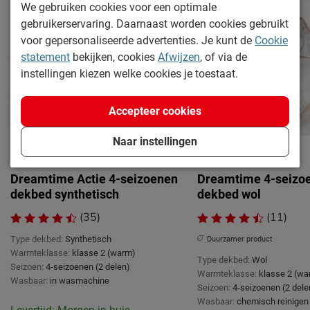
We gebruiken cookies voor een optimale
gebruikerservaring. Daarnaast worden cookies gebruikt
voor gepersonaliseerde advertenties. Je kunt de
Cookie
statement
bekijken, cookies
Afwijzen
, of via de
instellingen kiezen welke cookies je toestaat.
Accepteer cookies
Naar instellingen
Dreamtime Actie 4-seizoenen
Dreamtime 4-seizo
dekbed synthetisch
dekbed wol
(35)
(11)
Type dekbed:
Synthetisch
Duurzamer product
Warmteklasse:
klasse 2 (warm)
Type dekbed:
Wol
Seizoen:
4-seizoenen (2 delen)
Warmteklasse:
klasse 2 (wa
Wasbaar:
in wasmachine
Seizoen:
4-seizoenen (2 dele
Wasbaar:
chemisch reinigen