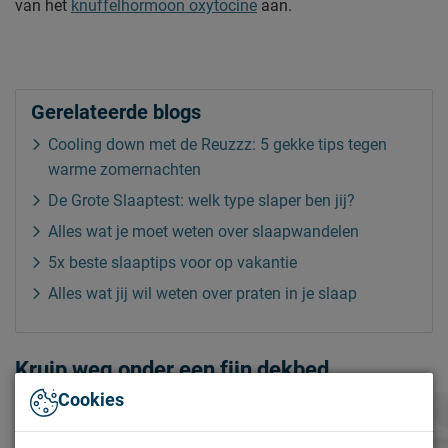
van het
knuffelhormoon oxytocine
aan.
Gerelateerde blogs
Cooling down met de Reuzzz: 5 gekke tips tegen
warme zomernachten
De Grote Slaaptest: welk type slaper ben jij?
Alles wat je moet weten over slaapwandelen
5x beste slaaptips voor op vakantie
Alles wat jij wil weten over praten in je slaap
Kruip weg onder een fijn dekbed
Cookies