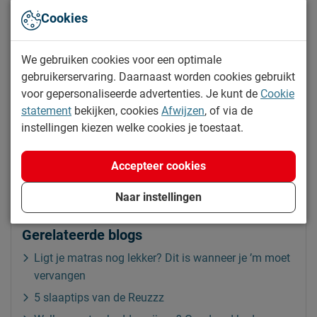
volledig naar de contouren van je lichaam
Cookies
Weinig kuilvorming en gaat lang mee
Drukverlagend, waardoor je spieren en gewrichten
We gebruiken cookies voor een optimale
gebruikerservaring. Daarnaast worden cookies gebruikt
ontlast worden
voor gepersonaliseerde advertenties. Je kunt de
Cookie
Ontlast bloedvaten en zenuwbanen, waardoor je
statement
bekijken, cookies
Afwijzen
, of via de
minder beweegt en beter doorslaapt.
instellingen kiezen welke cookies je toestaat.
Bekijk traagschuim matrassen
Accepteer cookies
Naar instellingen
Gerelateerde blogs
Ligt je matras nog lekker? Dit is wanneer je ’m moet
vervangen
5 slaaptips van de Reuzzz