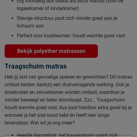
Erg voordelig dus ideaal als extra matras (voor de
logeerkamer of kinderkamer)
Stevige structuur, past zich minder goed aan je
lichaam aan
Perfect voor koukleumen: houdt warmte goed vast
Bekijk polyether matrassen
Traagschuim matras
Heb jij last van gevoelige spieren en gewrichten? Dit matras
ontlast beiden dankzij een drukverlagende werking. Ook je
bloedvaten en zenuwbanen worden ontlast, waardoor je
minder beweegt en beter doorslaapt. Zzz… Traagschuim
houdt warmte goed vast, dus past hierdoor extra goed bij je
wanneer je het snel koud hebt én heeft een lange
levensduur. Wat wil je nog meer?
Heerlijk ligcomfort: het traagschuim vormt zich