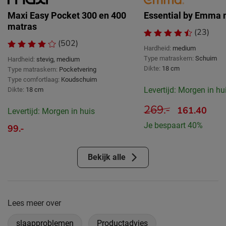
Maxi Easy Pocket 300 en 400
Essential by Emma 
matras
(23)
(502)
Hardheid:
medium
Type matraskern:
Schuim
Hardheid:
stevig, medium
Dikte:
18 cm
Type matraskern:
Pocketvering
Type comfortlaag:
Koudschuim
Levertijd: Morgen in hu
Dikte:
18 cm
269.-
161.40
Levertijd: Morgen in huis
Je bespaart 40%
99.-
Bekijk alle
Lees meer over
slaapproblemen
Productadvies