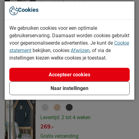
Levertijd: 2 tot 4 weken
Cookies
265.-
Gratis verzending
We gebruiken cookies voor een optimale
gebruikerservaring. Daarnaast worden cookies gebruikt
voor gepersonaliseerde advertenties. Je kunt de
Cookie
statement
bekijken, cookies
Afwijzen
, of via de
instellingen kiezen welke cookies je toestaat.
Accepteer cookies
Bedbank Dallas als huis
Naar instellingen
(11)
Levertijd: 2 tot 4 weken
269.-
Gratis verzending